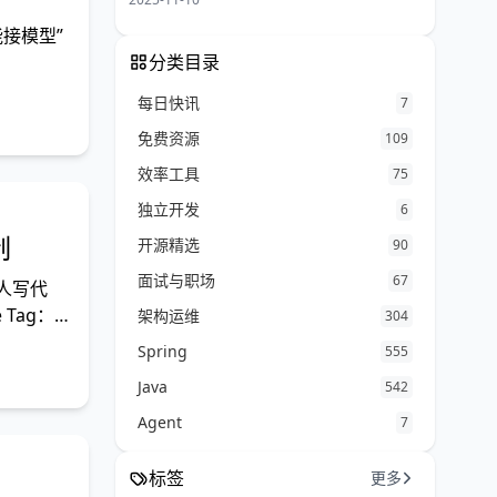
能接模型”
分类目录
每日快讯
7
免费资源
109
效率工具
75
独立开发
6
制
开源精选
90
面试与职场
67
人写代
Tag：
架构运维
304
Spring
555
Java
542
Agent
7
标签
更多