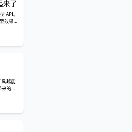
理起来了
 API。
模型效果
工具越能
带来的代