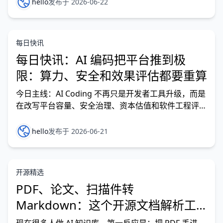
Coding Plan；为了跑批量任务，又开了几个 Token
hello
发布于 2026-06-22
Plan；看到某个平台便宜、某个模型效果好，还会顺
手再接一个。 结果手里慢慢攒了
每日快讯
每日快讯：AI 编码把平台推到极
限：算力、安全和效果评估都要重算
今日主线：AI Coding 不再只是开发者工具升级，而是
在改写平台容量、安全治理、资本估值和软件工程评估
方式。工具越能自动写代码，越会把底层系统的真实成
本和风险推到台前。 今日重点 GitHub 被曝借助 AWS
hello
发布于 2026-06-21
缓解容量压力：AI 编码带来的代码活动增长，正在让
开发者平台从功能竞争进入基础设施压
开源精选
PDF、论文、扫描件转
Markdown：这个开源文档解析工
具适合做 AI 知识库