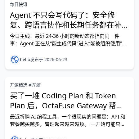
每日快讯
Agent 不只会写代码了：安全修
复、跨语言协作和长期任务都在补关
键环节
今日主线：最近 24-36 小时的新动态都指向同一件
事：Agent 正在从“能生成代码”进入“能被组织使用”的
阶段。安全修复要有人类复核和披露流程，跨语言
Agent 要有协议边界，长期任务要有持续上下文，平
hello
发布于 2026-06-23
台还要让成本和调试信息可见。 今日重点 OpenAI 扩
展 Daybreak 与 Patch
开源精选
#开源
买了一堆 Coding Plan 和 Token
Plan 后，OctaFuse Gateway 帮我
统一管理起来了
最近折腾 AI 编程工具，一个很现实的问题是：API 和
套餐越买越多，管理起来越来越烦。 一开始可能只是
充了一个模型 API。 后来为了写代码，又买了几个