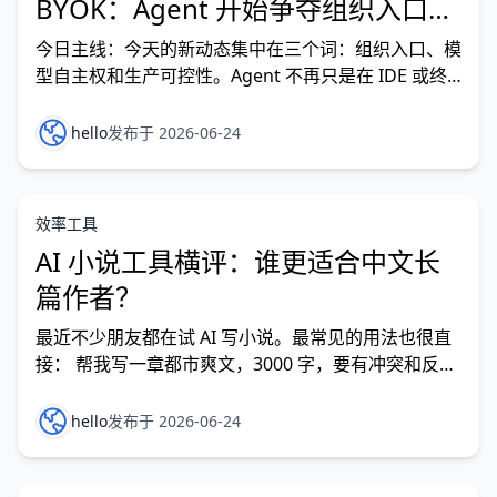
BYOK：Agent 开始争夺组织入口和
成本控制
今日主线：今天的新动态集中在三个词：组织入口、模
型自主权和生产可控性。Agent 不再只是在 IDE 或终
端里帮个人写代码，而是开始进入 Slack、企业模型网
关、部署平台、工作流回滚和安全治理链路。 今日重
hello
发布于 2026-06-24
点 Anthropic 推出 Claude Tag：Claude 从个人
Coding Ag
效率工具
AI 小说工具横评：谁更适合中文长
篇作者？
最近不少朋友都在试 AI 写小说。最常见的用法也很直
接： 帮我写一章都市爽文，3000 字，要有冲突和反
转。 AI 通常不会拒绝。 它能给你人物、场景、对话、
悬念，甚至还能把结尾写成“他没想到，门外站着的人
hello
发布于 2026-06-24
竟然是……” 问题是，小说创作真正难的地方，往往不
在第一章。