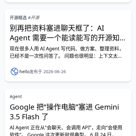
开源精选
#开源
别再把资料塞进聊天框了：AI
Agent 需要一个能读能写的开源知
识库
现在很多人用 AI Agent 写代码、做方案、整理资料，
已经不是一次性问答了。 问题也很明显：上下文太容
易断。 今天让 Claude Code 写一份设计文档，明天让
Codex 接着改实现，后天又用 Cursor 查资料。每个工
hello
发布于 2026-06-26
具都挺强，但项目背景、决策过程、资料链接、任务进
度，很容易散在不同聊
Agent
Google 把“操作电脑”塞进 Gemini
3.5 Flash 了
AI Agent 正在从“会聊天、会调用 API”，走向“会使用
软件”。 Google 这次更新就很典型。 6 月 24 日，