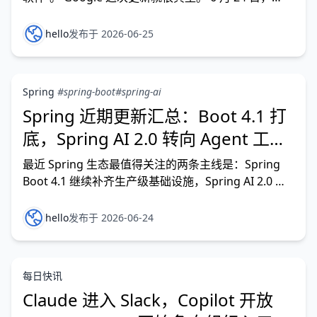
Google 发布 Gemini 3.5 Flash 的 computer use 能
力。 根据 Google 官方博客，computer use 现在已
hello
发布于 2026-06-25
经成为 Gemini
Spring
#spring-boot
#spring-ai
Spring 近期更新汇总：Boot 4.1 打
底，Spring AI 2.0 转向 Agent 工程
化
最近 Spring 生态最值得关注的两条主线是：Spring
Boot 4.1 继续补齐生产级基础设施，Spring AI 2.0 则
把重点从“能接模型”推进到“能构建可组合、可校验、
可观察的 Agent 应用”。 如果你最近还停留在 Spring
hello
发布于 2026-06-24
Boot 3.x + Spring AI 1.x
每日快讯
Claude 进入 Slack，Copilot 开放