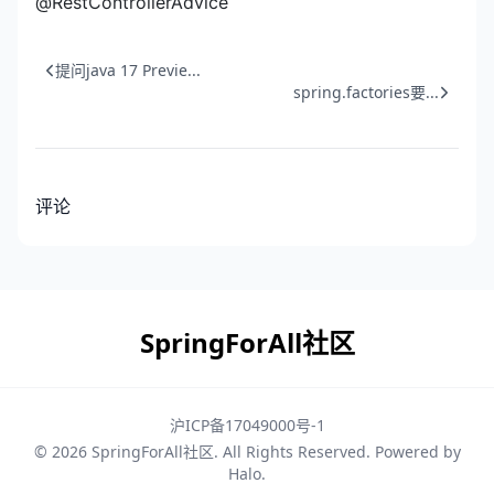
@RestControllerAdvice
提问java 17 Previe...
spring.factories要...
评论
SpringForAll社区
沪ICP备17049000号-1
© 2026
SpringForAll社区
. All Rights Reserved. Powered by
Halo
.