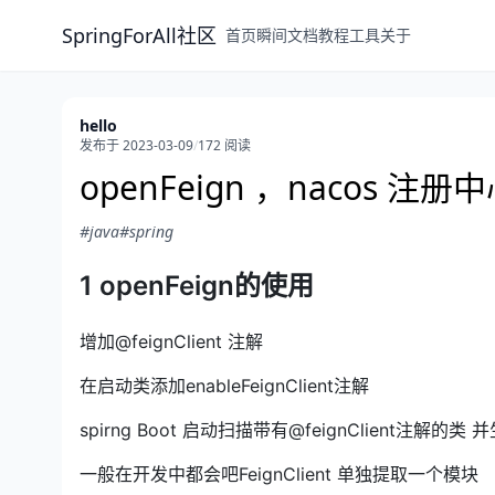
SpringForAll社区
首页
瞬间
文档
教程
工具
关于
hello
发布于 2023-03-09
/
172 阅读
openFeign ，nacos 
#java
#spring
1 openFeign的使用
增加@feignClient 注解
在启动类添加enableFeignClient注解
spirng Boot 启动扫描带有@feignClient注解
一般在开发中都会吧FeignClient 单独提取一个模块