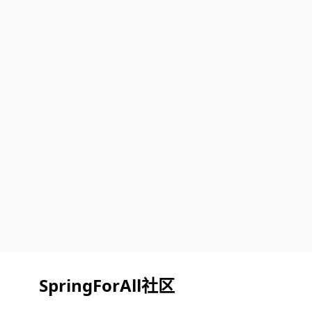
SpringForAll社区