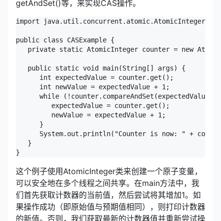
getAndSet()等，来实现CAS操作。
import java.util.concurrent.atomic.AtomicInteger;

public class CASExample {

   private static AtomicInteger counter = new Atomic
   public static void main(String[] args) {

      int expectedValue = counter.get();

      int newValue = expectedValue + 1;

      while (!counter.compareAndSet(expectedValue, n
         expectedValue = counter.get();

         newValue = expectedValue + 1;

      }

      System.out.println("Counter is now: " + counte
   }

}
这个例子使用AtomicInteger类来创建一个原子变量，
可以安全地在多个线程之间共享。在main方法中，我
们首先获取计数器的当前值，然后尝试将其增加1。如
果操作成功（即原始值与预期值相同），则打印计数器
的新值。否则，我们获取最新的计数器值并重新尝试操