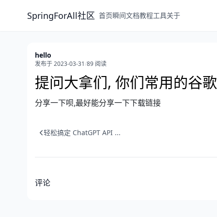
SpringForAll社区
首页
瞬间
文档
教程
工具
关于
hello
发布于 2023-03-31
/
89 阅读
提问大拿们, 你们常用的谷
分享一下呗,最好能分享一下下载链接
轻松搞定 ChatGPT API ...
评论