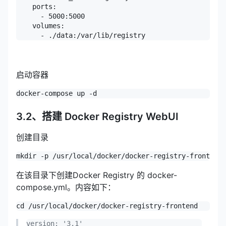
    ports:

      - 5000:5000

    volumes:

      - ./data:/var/lib/registry
启动容器
docker-compose up -d
3.2、搭建 Docker Registry WebUI
创建目录
mkdir -p /usr/local/docker/docker-registry-frontend
在该目录下创建Docker Registry 的 docker-
compose.yml。内容如下：
cd /usr/local/docker/docker-registry-frontend
version: '3.1'
