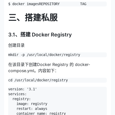
$ docker images
REPOSITORY          TAG              
三、搭建私服
3.1、搭建 Docker Registry
创建目录
mkdir -p /usr/local/docker/registry
在该目录下创建Docker Registry 的 docker-
compose.yml。内容如下：
cd /usr/local/docker/registry
version: '3.1'

services:

  registry:

    image: registry

    restart: always

    container_name: registry
