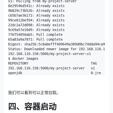
v1: Pulling from my-project-server

0e29546d541c: Already exists 

9b829c73b52b: Already exists 

cb5b7ae36172: Already exists 

99ce012bef04: Already exists 

22dc2a72d098: Already exists 

9c69a57e10d9: Already exists 

776f54050ab5: Pull complete 

65a83a9a7871: Pull complete 

Digest: sha256:5c8a0efff409649a389d0bc74dda94ca96e67
Status: Downloaded newer image for 192.168.110.158:5
192.168.110.158:5000/my-project-server:v1

$ docker images

REPOSITORY                               TAG        
192.168.110.158:5000/my-project-server   v1         
openjdk                                  8-jre      
我们可以看到可以正常拉取。
四、容器启动