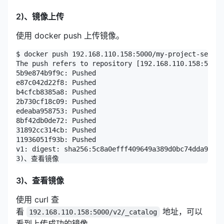
2)、镜像上传
使用 docker push 上传镜像。
$ docker push 192.168.110.158:5000/my-project-server

The push refers to repository [192.168.110.158:5000/
5b9e874b9f9c: Pushed 

e87c042d22f8: Pushed 

b4cfcb8385a8: Pushed 

2b730cf18c09: Pushed 

edeaba958753: Pushed 

8bf42db0de72: Pushed 

31892cc314cb: Pushed 

11936051f93b: Pushed 

v1: digest: sha256:5c8a0efff409649a389d0bc74dda94ca9
3)、查看镜像
3)、查看镜像
使用 curl 查
看
地址，可以
192.168.110.158:5000/v2/_catalog
看到上传成功的镜像