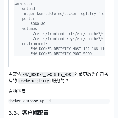
services:

  frontend:

    image: konradkleine/docker-registry-frontend:v
    ports:

      - 8080:80

    volumes:

      - ./certs/frontend.crt:/etc/apache2/server.c
      - ./certs/frontend.key:/etc/apache2/server.k
    environment:

      - ENV_DOCKER_REGISTRY_HOST=192.168.110.158
      - ENV_DOCKER_REGISTRY_PORT=5000
需要将
的值更改为自己搭
ENV_DOCKER_REGISTRY_HOST
建的
服务的IP
DockerRegistry
启动容器
docker-compose up -d
3.3、客户端配置