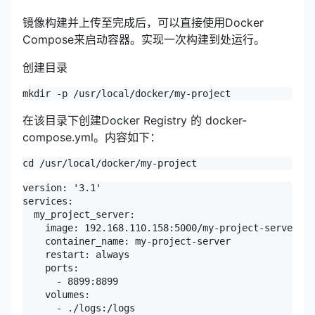
镜像构建并上传至完成后，可以直接使用Docker
Compose来启动容器。实现一次构建到处运行。
创建目录
mkdir -p /usr/local/docker/my-project
在该目录下创建Docker Registry 的 docker-
compose.yml。内容如下：
cd /usr/local/docker/my-project
version: '3.1'

services:

  my_project_server:

    image: 192.168.110.158:5000/my-project-server:v1

    container_name: my-project-server

    restart: always

    ports:

      - 8899:8899

    volumes:

      - ./logs:/logs
