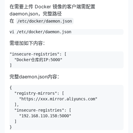
在需要上传 Docker 镜像的客户端需配置
daemon.json，完整路径
在
/etc/docker/daemon.json
vi /etc/docker/daemon.json
需增加如下内容：
"insecure-registries": [

  "Docker仓库的IP:5000"

]
完整daemon.json内容：
{

  "registry-mirrors": [

    "https://xxx.mirror.aliyuncs.com"

  ],

  "insecure-registries": [

    "192.168.110.158:5000"

  ]

}