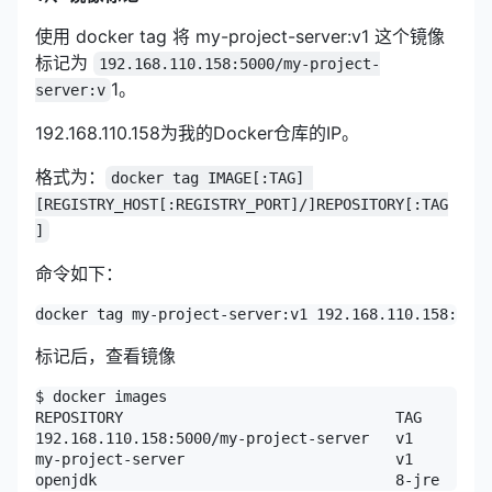
使用 docker tag 将 my-project-server:v1 这个镜像
标记为
192.168.110.158:5000/my-project-
1。
server:v
192.168.110.158为我的Docker仓库的IP。
格式为：
docker tag IMAGE[:TAG] 
[REGISTRY_HOST[:REGISTRY_PORT]/]REPOSITORY[:TAG
]
命令如下：
docker tag my-project-server:v1 192.168.110.158:5000
标记后，查看镜像
$ docker images

REPOSITORY                               TAG        
192.168.110.158:5000/my-project-server   v1         
my-project-server                        v1         
openjdk                                  8-jre      