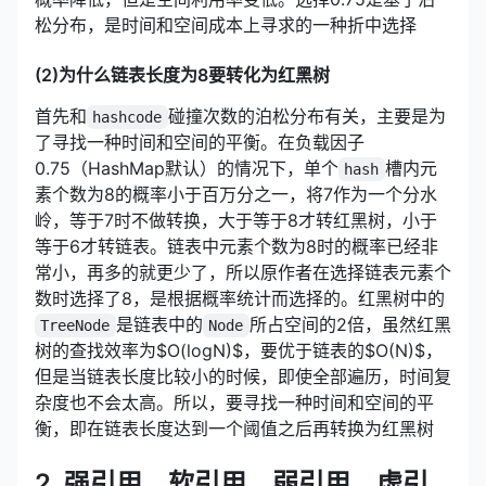
松分布，是时间和空间成本上寻求的一种折中选择
(2)为什么链表长度为8要转化为红黑树
首先和
碰撞次数的泊松分布有关，主要是为
hashcode
了寻找一种时间和空间的平衡。在负载因子
0.75（HashMap默认）的情况下，单个
槽内元
hash
素个数为8的概率小于百万分之一，将7作为一个分水
岭，等于7时不做转换，大于等于8才转红黑树，小于
等于6才转链表。链表中元素个数为8时的概率已经非
常小，再多的就更少了，所以原作者在选择链表元素个
数时选择了8，是根据概率统计而选择的。红黑树中的
是链表中的
所占空间的2倍，虽然红黑
TreeNode
Node
树的查找效率为$O(logN)$，要优于链表的$O(N)$，
但是当链表长度比较小的时候，即使全部遍历，时间复
杂度也不会太高。所以，要寻找一种时间和空间的平
衡，即在链表长度达到一个阈值之后再转换为红黑树
2. 强引用、软引用、弱引用、虚引