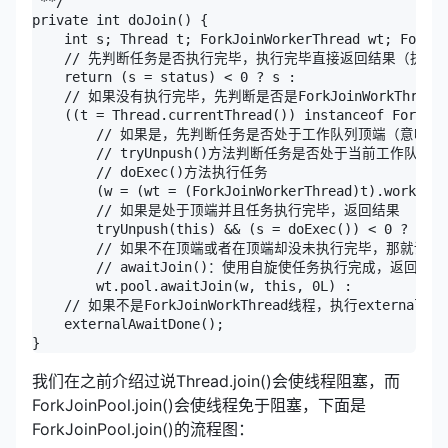
 **/

private int doJoin() {

    int s; Thread t; ForkJoinWorkerThread wt; ForkJo
    // 先判断任务是否执行完毕，执行完毕直接返回结果（执行状
    return (s = status) < 0 ? s :

    // 如果没有执行完毕，先判断是否是ForkJoinWorkThread
    ((t = Thread.currentThread()) instanceof ForkJoi
        // 如果是，先判断任务是否处于工作队列顶端（意味着
        // tryUnpush()方法判断任务是否处于当前工作队列顶
        // doExec()方法执行任务

        (w = (wt = (ForkJoinWorkerThread)t).workQueu
        // 如果是处于顶端并且任务执行完毕，返回结果

        tryUnpush(this) && (s = doExec()) < 0 ? s :

        // 如果不在顶端或者在顶端却没未执行完毕，那就调用awi
        // awaitJoin()：使用自旋使任务执行完成，返回结果

        wt.pool.awaitJoin(w, this, 0L) :

    // 如果不是ForkJoinWorkThread线程，执行externalAw
    externalAwaitDone();

}
我们在之前介绍过说Thread.join()会使线程阻塞，而
ForkJoinPool.join()会使线程免于阻塞，下面是
ForkJoinPool.join()的流程图：