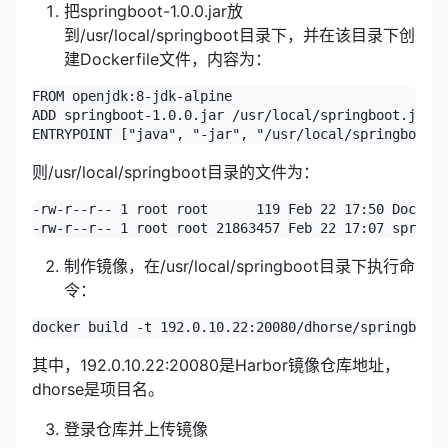
把springboot-1.0.0.jar放
到/usr/local/springboot目录下，并在该目录下创
建Dockerfile文件，内容为：
FROM openjdk:8-jdk-alpine

ADD springboot-1.0.0.jar /usr/local/springboot.jar

ENTRYPOINT ["java", "-jar", "/usr/local/springboot.j
则/usr/local/springboot目录的文件为：
-rw-r--r-- 1 root root      119 Feb 22 17:50 Dockerf
-rw-r--r-- 1 root root 21863457 Feb 22 17:07 springb
制作镜像，在/usr/local/springboot目录下执行命
令：
docker build -t 192.0.10.22:20080/dhorse/springboot:
其中，192.0.10.22:20080是Harbor镜像仓库地址，
dhorse是项目名。
登录仓库并上传镜像