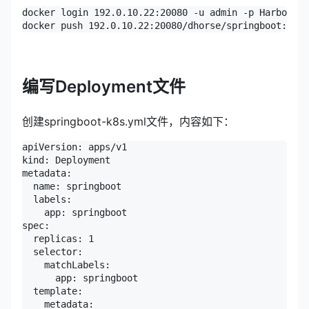
docker login 192.0.10.22:20080 -u admin -p Harbor123
docker push 192.0.10.22:20080/dhorse/springboot:1.0.
编写Deployment文件
创建springboot-k8s.yml文件，内容如下：
apiVersion: apps/v1

kind: Deployment

metadata:

  name: springboot

  labels:

    app: springboot

spec:

  replicas: 1

  selector:

    matchLabels:

      app: springboot

  template:

    metadata:
