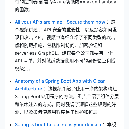
有的控制器 部署为Azure功能或Amazon Lambda
的函数。
(opens n
All your APIs are mine – Secure them now
：这
个视频讲述了 API 安全的重要性，以及黑客如何发
现和攻击 API。视频中详细介绍了不同类型的攻击
点和防范措施，包括限制访问、加密验证和
serverless GraphQL。建议每个公司都要有一个
API 清单，并对敏感数据使用不同的身份验证和授
权级别。
Anatomy of a Spring Boot App with Clean
(opens new window)
Architecture
：该视频介绍了使用干净的架构构建
Spring Boot应用程序的方法，重点介绍了组件分层
和依赖注入的方式，同时强调了遵循这些规则的好
处，以及如何使应用程序易于维护和扩展。
(opens new
Spring is bootiful but so is your domain
：本视