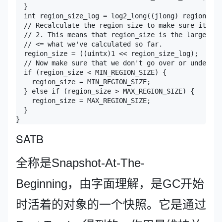
  }

  int region_size_log = log2_long((jlong) region_siz
  // Recalculate the region size to make sure it's a
  // 2. This means that region_size is the largest p
  // <= what we've calculated so far.

  region_size = ((uintx)1 << region_size_log);

  // Now make sure that we don't go over or under ou
  if (region_size < MIN_REGION_SIZE) {

    region_size = MIN_REGION_SIZE;

  } else if (region_size > MAX_REGION_SIZE) {

    region_size = MAX_REGION_SIZE;

  }

SATB
全称是Snapshot-At-The-
Beginning，由字面理解，是GC开始
时活着的对象的一个快照。它是通过