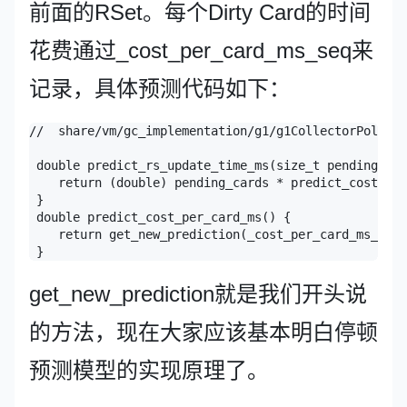
前面的RSet。每个Dirty Card的时间
花费通过_cost_per_card_ms_seq来
记录，具体预测代码如下：
//  share/vm/gc_implementation/g1/g1CollectorPolicy.
 double predict_rs_update_time_ms(size_t pending_car
    return (double) pending_cards * predict_cost_per
 }

 double predict_cost_per_card_ms() {

    return get_new_prediction(_cost_per_card_ms_seq)
get_new_prediction就是我们开头说
的方法，现在大家应该基本明白停顿
预测模型的实现原理了。