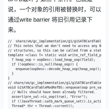
说，一个对象的引用被替换时，可以
通过write barrier 将旧引用记录下
来。
//  share/vm/gc_implementation/g1/g1SATBCardTableMod
// This notes that we don't need to access any Barri
// structures, so this can be called from a static c
template <class T> static void write_ref_field_pre_s
  T heap_oop = oopDesc::load_heap_oop(field);

  if (!oopDesc::is_null(heap_oop)) {

    enqueue(oopDesc::decode_heap_oop(heap_oop));

  }

}

// share/vm/gc_implementation/g1/g1SATBCardTableModR
void G1SATBCardTableModRefBS::enqueue(oop pre_val) {

  // Nulls should have been already filtered.

  assert(pre_val->is_oop(true), "Error");

  if (!JavaThread::satb_mark_queue_set().is_active()
  Thread* thr = Thread::current();
