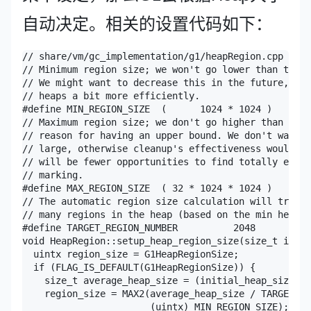
自动决定。相关的设置代码如下：
// share/vm/gc_implementation/g1/heapRegion.cpp

// Minimum region size; we won't go lower than that.

// We might want to decrease this in the future, to 
// heaps a bit more efficiently.

#define MIN_REGION_SIZE  (      1024 * 1024 )

// Maximum region size; we don't go higher than that
// reason for having an upper bound. We don't want r
// large, otherwise cleanup's effectiveness would de
// will be fewer opportunities to find totally empty
// marking.

#define MAX_REGION_SIZE  ( 32 * 1024 * 1024 )

// The automatic region size calculation will try to
// many regions in the heap (based on the min heap s
#define TARGET_REGION_NUMBER          2048

void HeapRegion::setup_heap_region_size(size_t initi
  uintx region_size = G1HeapRegionSize;

  if (FLAG_IS_DEFAULT(G1HeapRegionSize)) {

    size_t average_heap_size = (initial_heap_size + 
    region_size = MAX2(average_heap_size / TARGET_RE
                       (uintx) MIN_REGION_SIZE);
