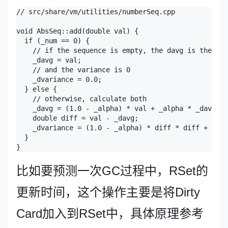
// src/share/vm/utilities/numberSeq.cpp

void AbsSeq::add(double val) {

  if (_num == 0) {

    // if the sequence is empty, the davg is the sam
    _davg = val;

    // and the variance is 0

    _dvariance = 0.0;

  } else {

    // otherwise, calculate both

    _davg = (1.0 - _alpha) * val + _alpha * _davg;

    double diff = val - _davg;

    _dvariance = (1.0 - _alpha) * diff * diff + _alp
  }

比如要预测一次GC过程中，RSet的
更新时间，这个操作主要是将Dirty
Card加入到RSet中，具体原理参考