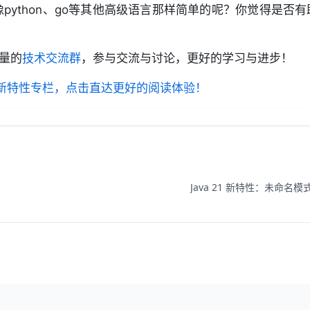
python、go等其他高级语言那样简单的呢？你觉得是否
open in new window
量的
技术交流群
，参与交流与讨论，更好的学习与进步！
open in new wi
va新特性专栏，点击直达更好的阅读体验！
Java 21 新特性：未命名