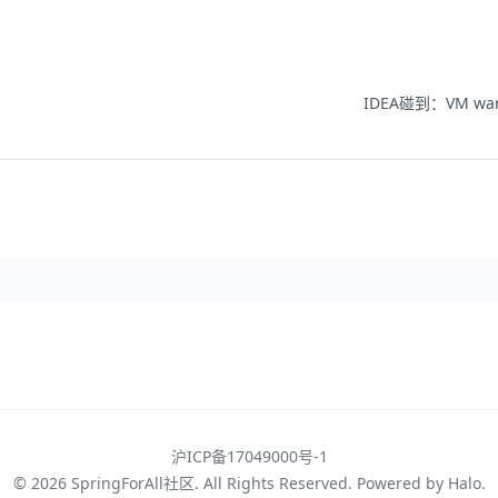
IDEA碰到：VM warn
沪ICP备17049000号-1
© 2026
SpringForAll社区
. All Rights Reserved. Powered by
Halo
.