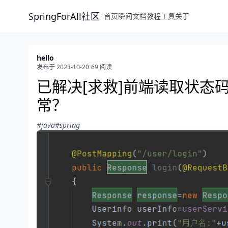
SpringForAll社区
首页
瞬间
文档
教程
工具
关于
hello
发布于 2023-10-20
/
69 阅读
已解决[求救]前端读取状态码u
常？
#java
#spring