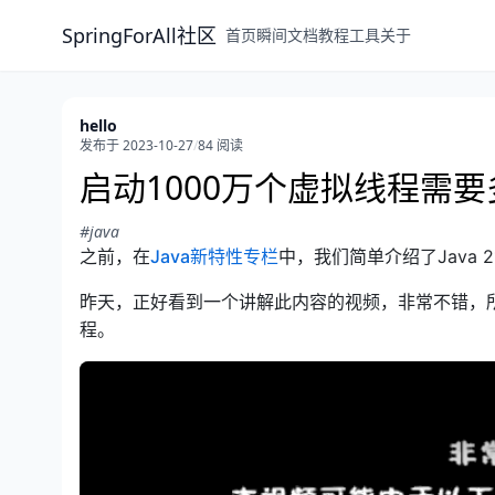
SpringForAll社区
首页
瞬间
文档
教程
工具
关于
hello
发布于 2023-10-27
/
84 阅读
启动1000万个虚拟线程需
#java
open in new window
之前，在
Java新特性专栏
中，我们简单介绍了Java 
昨天，正好看到一个讲解此内容的视频，非常不错，
程。
A BiliBili video