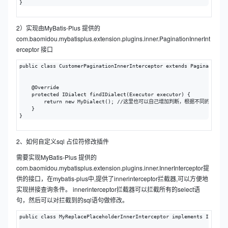
}
2）实现由MyBatis-Plus 提供的
com.baomidou.mybatisplus.extension.plugins.inner.PaginationInnerInt
erceptor 接口
public class CustomerPaginationInnerInterceptor extends PaginationInn
    @Override

    protected IDialect findIDialect(Executor executor) {

        return new MyDialect(); //这里也可以自己增加判断，根据不同的数据库
    }

}
2、如何自定义sql 占位符修改插件
需要实现MyBatis-Plus 提供的
com.baomidou.mybatisplus.extension.plugins.inner.InnerInterceptor提
供的接口，在mybatis-plus中,提供了innerinterceptor拦截器,可以方便地
实现拼接查询条件。 innerinterceptor拦截器可以拦截所有的select语
句，然后可以对拦截到的sql语句做修改。
public class MyReplacePlaceholderInnerInterceptor implements InnerInt