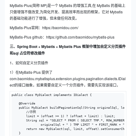
MyBatis-Plus(简称 MP)是一个 MyBatis 的增强工具,在 MyBatis 的基础上
只做增强不做改变,为简化开发、提高效率而出现的框架，它对 Mybatis
的基础功能进行了增强，但未做任何改变。
MyBatis-Plus官网：https://baomidou.com/
MyBatis-Plus github：https://github.com/baomidou/mybatis-plus
三、Spring Boot + Mybatis + Mybatis Plus 框架中增加自定义分页插件
和sql 占位符修改插件
1、如何自定义分页插件
1）在MyBatis-Plus 提供了
com.baomidou.mybatisplus.extension.plugins.pagination.dialects.IDial
ect的接口抽象，如果需要自定义一个分页插件，需要先实现该接口，
public class MyDialect implements IDialect {

    @Override

    public MyDialect buildPaginationSql(String originalSql, long offs
        //示例

        limit = (offset >= 1) ? (offset + limit) : limit;

        String sql = "SELECT * FROM ( SELECT TMP.*, ROW_NUMBER() OVER
                originalSql + " ) TMP LIMIT " + FIRST_MARK + ") WHERE
        return new MyDialect(sql, limit, offset).setConsumerChain();

    }
