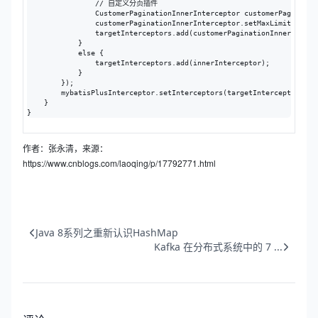
                // 自定义分页插件

                CustomerPaginationInnerInterceptor customerPaginatio
                customerPaginationInnerInterceptor.setMaxLimit(1000L)
                targetInterceptors.add(customerPaginationInnerInterce
            }

            else {

                targetInterceptors.add(innerInterceptor);

            }

        });

        mybatisPlusInterceptor.setInterceptors(targetInterceptors);

    }

}
作者：张永清，来源：
https://www.cnblogs.com/laoqing/p/17792771.html
Java 8系列之重新认识HashMap
Kafka 在分布式系统中的 7 ...