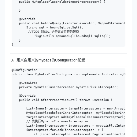
    public MyReplacePlaceholderInnerInterceptor() {

    }

    @Override

    public void beforeQuery(Executor executor, MappedStatement ms, O
        String sql = boundSql.getSql();

         //TODO 对SQL 语句做占位符的替换

            PluginUtils.mpBoundSql(boundSql).sql(sql);

    }

}
3、定义自定义的mybatis的Configuration配置
@Configuration

public class MybatisPlusConfiguration implements InitializingBean {

    @Autowired

    private MybatisPlusInterceptor mybatisPlusInterceptor;

    @Override

    public void afterPropertiesSet() throws Exception {

        List<InnerInterceptor> targetInterceptors = new ArrayList<>()
        MyReplacePlaceholderInnerInterceptor  myPlaceholderInnerInte
        targetInterceptors.add(myPlaceholderInnerInterceptor);

        // 先执行MybatisCustomerInterceptor

        List<InnerInterceptor> interceptors = mybatisPlusInterceptor.
        interceptors.forEach(innerInterceptor -> {

            if (innerInterceptor instanceof PaginationInnerIntercepto