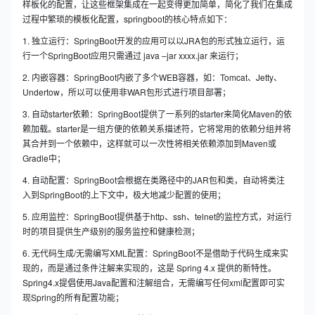
样板化的配置，让这些框架集成在一起变得更加简单，简化了我们在集成
过程中繁琐的模板化配置，springboot的核心特点如下：
1. 独立运行：SpringBoot开发的应用可以以JRA包的形式独立运行，运
行一个SpringBoot应用只需通过 java –jar xxxx.jar 来运行；
2. 内嵌容器：SpringBoot内嵌了多个WEB容器，如：Tomcat、Jetty、
Undertow，所以可以使用非WAR包形式进行项目部署；
3. 自动starter依赖：SpringBoot提供了一系列的starter来简化Maven的依
赖加载。starter是一组方便的依赖关系描述符，它将常用的依赖分组并将
其合并到一个依赖中，这样就可以一次性将相关依赖添加到Maven或
Gradle中；
4. 自动配置：SpringBoot会根据在类路径中的JAR包和类，自动将类注
入到SpringBoot的上下文中，极大地减少配置的使用；
5. 应用监控：SpringBoot提供基于http、ssh、telnet的监控方式，对运行
时的项目提供生产级别的服务监控和健康检测；
6. 无代码生成/无需编写XML配置：SpringBoot不是借助于代码生成来实
现的，而是通过条件注解来实现的，这是 Spring 4.x 提供的新特性。
Spring4.x提倡使用Java配置和注解组合，无需编写任何xml配置即可实
现Spring的所有配置功能；