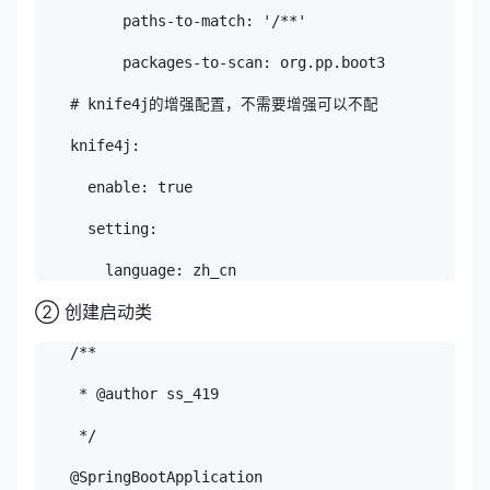
          paths-to-match: '/**'

          packages-to-scan: org.pp.boot3

    # knife4j的增强配置，不需要增强可以不配

    knife4j:

      enable: true

      setting:

② 创建启动类
    /**

     * @author ss_419

     */

    @SpringBootApplication
