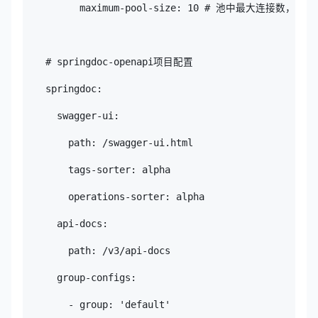
          maximum-pool-size: 10 # 池中最大连接
    # springdoc-openapi项目配置

    springdoc:

      swagger-ui:

        path: /swagger-ui.html

        tags-sorter: alpha

        operations-sorter: alpha

      api-docs:

        path: /v3/api-docs

      group-configs:

        - group: 'default'
