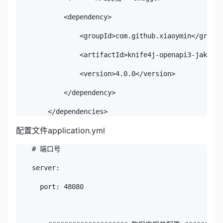
            <dependency>

                <groupId>com.github.xiaoymin</groupI
                <artifactId>knife4j-openapi3-jakarta
                <version>4.0.0</version>

            </dependency>

配置文件application.yml
    # 端口号

    server:

      port: 48080
