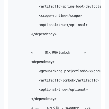
                <artifactId>spring-boot-devtools</ar
                <scope>runtime</scope>

                <optional>true</optional>

            </dependency>

            <!--   懒人神器lombok     -->

            <dependency>

                <groupId>org.projectlombok</groupId>

                <artifactId>lombok</artifactId>

                <optional>true</optional>

            </dependency>

            <!--    API文档 - swagger   -->
