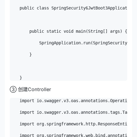
    public class SpringSecurity6JwtBoot3Application 
        public static void main(String[] args) {

            SpringApplication.run(SpringSecurity6Jwt
        }

③ 创建Controller
    import io.swagger.v3.oas.annotations.Operation;

    import io.swagger.v3.oas.annotations.tags.Tag;

    import org.springframework.http.ResponseEntity;

    import org.springframework.web.bind.annotation.G