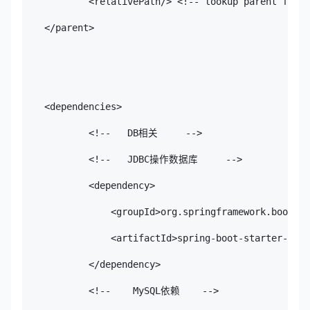
            <relativePath/> <!-- lookup parent from 
    </parent>

    <dependencies>

            <!--   DB相关     -->

            <!--   JDBC操作数据库     -->

            <dependency>

                <groupId>org.springframework.boot</g
                <artifactId>spring-boot-starter-jdbc
            </dependency>

            <!--    MySQL依赖    -->
