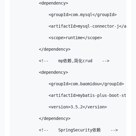
            <dependency>

                <groupId>com.mysql</groupId>

                <artifactId>mysql-connector-j</artif
                <scope>runtime</scope>

            </dependency>

            <!--    mp依赖,简化crud    -->

            <dependency>

                <groupId>com.baomidou</groupId>

                <artifactId>mybatis-plus-boot-starte
                <version>3.5.2</version>

            </dependency>

            <!--    SpringSecurity依赖    -->
