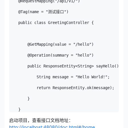
    @RequestMapping("/api/v1/")

    @Tag(name = "测试接口")

    public class GreetingController {

        @GetMapping(value = "/hello")

        @Operation(summary = "hello")

        public ResponseEntity<String> sayHello() {

            String message = "Hello World!";

            return ResponseEntity.ok(message);

        }

启动项目，查看接口文档地址：
http://localhost:48080/doc.html#/home