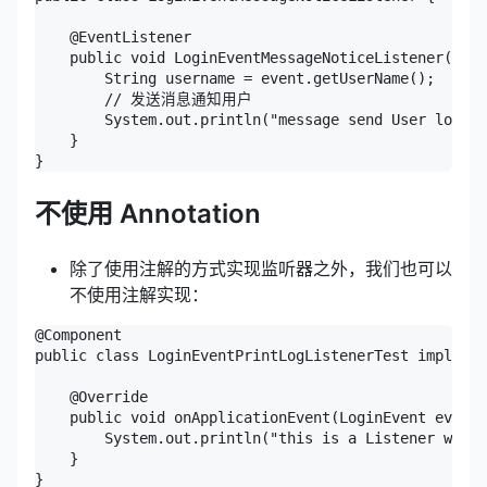
    @EventListener

    public void LoginEventMessageNoticeListener(Logi
        String username = event.getUserName();

        // 发送消息通知用户

        System.out.println("message send User logged
    }

不使用 Annotation
除了使用注解的方式实现监听器之外，我们也可以
不使用注解实现：
@Component

public class LoginEventPrintLogListenerTest implemen
    @Override

    public void onApplicationEvent(LoginEvent event)
        System.out.println("this is a Listener with 
    }
