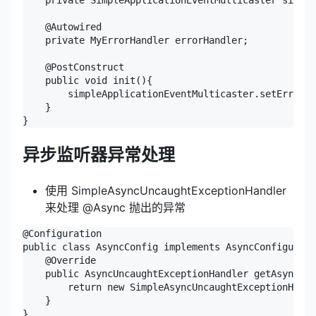
    @Autowired

    private MyErrorHandler errorHandler;

    @PostConstruct

    public void init(){

        simpleApplicationEventMulticaster.setErrorHa
    }

异步监听器异常处理
使用 SimpleAsyncUncaughtExceptionHandler
来处理 @Async 抛出的异常
@Configuration

public class AsyncConfig implements AsyncConfigurer 
    @Override

    public AsyncUncaughtExceptionHandler getAsyncUnc
        return new SimpleAsyncUncaughtExceptionHandl
    }
