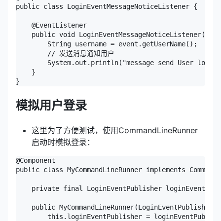
public class LoginEventMessageNoticeListener {

    @EventListener

    public void LoginEventMessageNoticeListener(Logi
        String username = event.getUserName();

        // 发送消息通知用户

        System.out.println("message send User logged
    }

模拟用户登录
这里为了方便测试，使用CommandLineRunner
启动时模拟登录：
@Component

public class MyCommandLineRunner implements CommandL
    private final LoginEventPublisher loginEventPubl
    public MyCommandLineRunner(LoginEventPublisher l
        this.loginEventPublisher = loginEventPublish