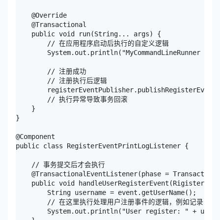
    @Override

    @Transactional

    public void run(String... args) {

        // 在应用程序启动后执行的自定义逻辑

        System.out.println("MyCommandLineRunner exec
        // 注册成功

        // 注册执行后逻辑

        registerEventPublisher.publishRegisterEvent
        // 执行异常导致事务回滚

    }

}

@Component

public class RegisterEventPrintLogListener {

    // 事务提交后才会执行

    @TransactionalEventListener(phase = TransactionP
    public void handleUserRegisterEvent(RigisterEven
        String username = event.getUserName();

        // 在这里执行处理用户注册事件的逻辑，例如记录日志
        System.out.println("User register: " + usern