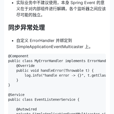
实际业务中不建议使用，本身 Spring Event 的意
义在于对内部组件进行解耦，各个监听器之间应该
尽可能的独立。
同步异常处理
自定义 ErrorHandler 并绑定到
SimpleApplicationEventMulticaster 上。
@Component

public class MyErrorHandler implements ErrorHandler 
    @Override

    public void handleError(Throwable t) {

        log.info("handle error -> {}", t.getClass())
    }

}

@Service

public class EventListenerService {

    @Autowired

    private SimpleApplicationEventMulticaster simple