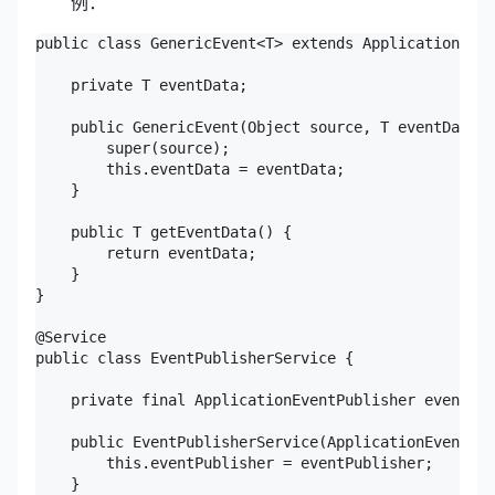
例：
public class GenericEvent<T> extends ApplicationEven
    private T eventData;

    public GenericEvent(Object source, T eventData) 
        super(source);

        this.eventData = eventData;

    }

    public T getEventData() {

        return eventData;

    }

}

@Service

public class EventPublisherService {

    private final ApplicationEventPublisher eventPub
    public EventPublisherService(ApplicationEventPub
        this.eventPublisher = eventPublisher;

    }
