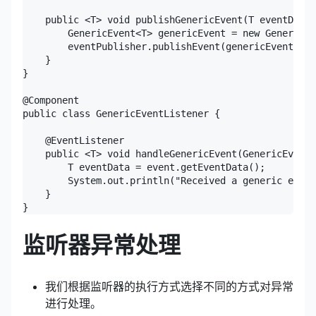
    public <T> void publishGenericEvent(T eventData)
        GenericEvent<T> genericEvent = new GenericEv
        eventPublisher.publishEvent(genericEvent);

    }

}

@Component

public class GenericEventListener {

    @EventListener

    public <T> void handleGenericEvent(GenericEvent<
        T eventData = event.getEventData();

        System.out.println("Received a generic event
    }

监听器异常处理
我们根据监听器的执行方式选择不同的方式对异常
进行处理。