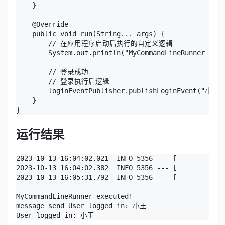
    }

    @Override

    public void run(String... args) {

        // 在应用程序启动后执行的自定义逻辑

        System.out.println("MyCommandLineRunner exec
        // 登录成功

        // 登录执行后逻辑

        loginEventPublisher.publishLoginEvent("小王")
    }

运行结果
2023-10-13 16:04:02.021  INFO 5356 --- [           m
2023-10-13 16:04:02.382  INFO 5356 --- [           m
2023-10-13 16:05:31.792  INFO 5356 --- [           m
MyCommandLineRunner executed!

message send User logged in: 小王
