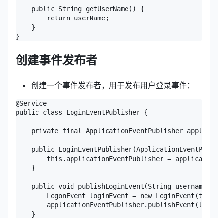
    public String getUserName() {

        return userName;

    }

创建事件发布者
创建一个事件发布者，用于发布用户登录事件：
@Service

public class LoginEventPublisher {

    private final ApplicationEventPublisher applicat
    public LoginEventPublisher(ApplicationEventPubli
        this.applicationEventPublisher = application
    }

    public void publishLoginEvent(String username) {

        LogonEvent loginEvent = new LoginEvent(this,
        applicationEventPublisher.publishEvent(login
    }
