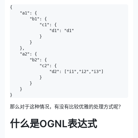
{  

    "a1": {    

        "b1": {      

            "c1": {        

                "d1": "d1"      

            }    

        }  

    },  

    "a2": {    

        "b2": {      

            "c2": {        

                "d2": ["i1","i2","i3"]      

            }    

        }  

    }

那么对于这种情况，有没有比较优雅的处理方式呢？
什么是OGNL表达式