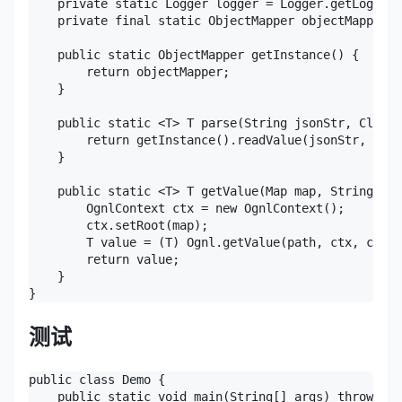
    private static Logger logger = Logger.getLogger(
    private final static ObjectMapper objectMapper =
    public static ObjectMapper getInstance() {      
        return objectMapper;    

    }

    public static <T> T parse(String jsonStr, Class<
        return getInstance().readValue(jsonStr, claz
    }

    public static <T> T getValue(Map map, String pat
        OgnlContext ctx = new OgnlContext();        

        ctx.setRoot(map);        

        T value = (T) Ognl.getValue(path, ctx, ctx.g
        return value;    

    }

测试
public class Demo {

    public static void main(String[] args) throws Ex