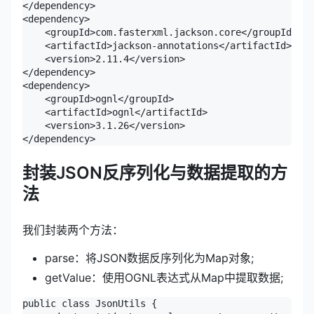
</dependency>

<dependency>  

    <groupId>com.fasterxml.jackson.core</groupId>

    <artifactId>jackson-annotations</artifactId>

    <version>2.11.4</version>

</dependency>        

<dependency>  

    <groupId>ognl</groupId>  

    <artifactId>ognl</artifactId>  

    <version>3.1.26</version>

封装JSON反序列化与数据提取的方
法
我们封装两个方法：
parse：将JSON数据反序列化为Map对象;
getValue：使用OGNL表达式从Map中提取数据;
public class JsonUtils {    
