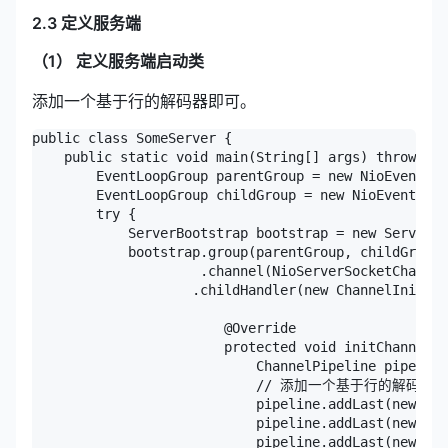
2.3 定义服务端
（1） 定义服务端启动类
添加一个基于行的解码器即可。
public class SomeServer {

    public static void main(String[] args) throws In
        EventLoopGroup parentGroup = new NioEventLoo
        EventLoopGroup childGroup = new NioEventLoop
        try {

            ServerBootstrap bootstrap = new ServerBo
            bootstrap.group(parentGroup, childGroup)

                     .channel(NioServerSocketChannel
                    .childHandler(new ChannelInitial
                        @Override

                        protected void initChannel(S
                            ChannelPipeline pipeline
                            // 添加一个基于行的解码器

                            pipeline.addLast(new Lin
                            pipeline.addLast(new Str
                            pipeline.addLast(new Str