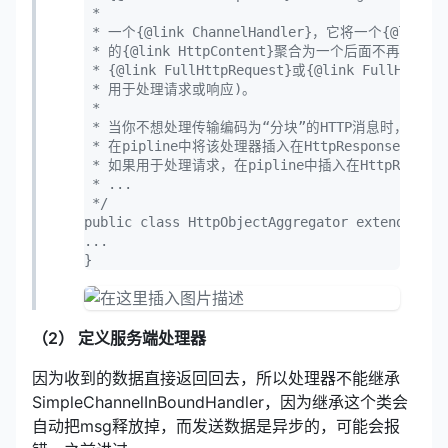
 * 

 * 一个{@link ChannelHandler}，它将一个{@link H
 * 的{@link HttpContent}聚合为一个后面不再有{@link
 * {@link FullHttpRequest}或{@link FullHttp
 * 用于处理请求或响应)。

 * 

 * 当你不想处理传输编码为“分块”的HTTP消息时，它是
 * 在pipline中将该处理器插入在HttpResponseDecode
 * 如果用于处理请求，在pipline中插入在HttpRequestDec
 * ...

 */

public class HttpObjectAggregator extends Mes
...

（2） 定义服务端处理器
因为收到的数据直接返回回去，所以处理器不能继承
SimpleChannelInBoundHandler，因为继承这个类会
自动把msg释放掉，而发送数据是异步的，可能会报