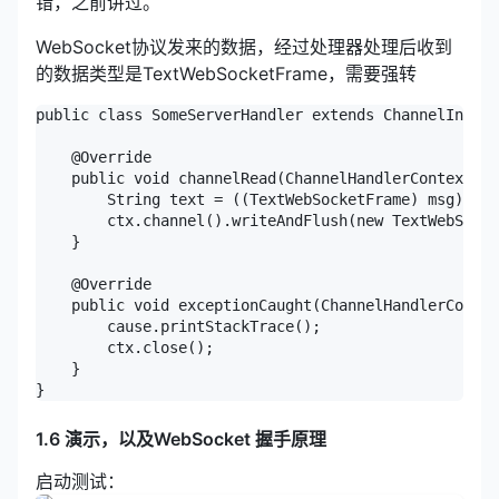
错，之前讲过。
WebSocket协议发来的数据，经过处理器处理后收到
的数据类型是TextWebSocketFrame，需要强转
public class SomeServerHandler extends ChannelInboun
    @Override

    public void channelRead(ChannelHandlerContext ct
        String text = ((TextWebSocketFrame) msg).tex
        ctx.channel().writeAndFlush(new TextWebSocke
    }

    @Override

    public void exceptionCaught(ChannelHandlerContex
        cause.printStackTrace();

        ctx.close();

    }

1.6 演示，以及WebSocket 握手原理
启动测试：