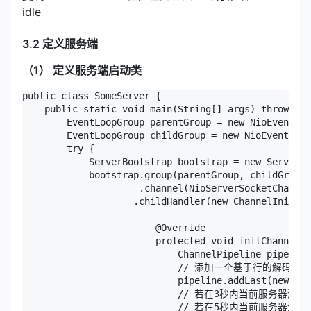
idle
3.2 定义服务端
（1） 定义服务端启动类
public class SomeServer {

    public static void main(String[] args) throws In
        EventLoopGroup parentGroup = new NioEventLoo
        EventLoopGroup childGroup = new NioEventLoop
        try {

            ServerBootstrap bootstrap = new ServerBo
            bootstrap.group(parentGroup, childGroup)

                     .channel(NioServerSocketChannel
                    .childHandler(new ChannelInitial
                        @Override

                        protected void initChannel(S
                            ChannelPipeline pipeline
                            // 添加一个基于行的解码器

                            pipeline.addLast(new Lin
                            // 若在3秒内当前服
                            // 若在5秒内当前服