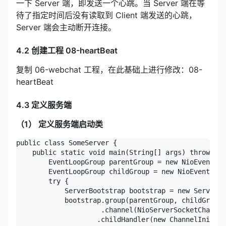
一下 Server 端，即发送一个心跳。当 Server 端在等
待了指定时间后没有读取到 Client 端发送的心跳，
Server 端会主动断开连接。
4.2 创建工程 08-heartBeat
复制 06-webchat 工程，在此基础上进行修改：08-
heartBeat
4.3 定义服务端
（1） 定义服务端启动类
public class SomeServer {

    public static void main(String[] args) throws In
        EventLoopGroup parentGroup = new NioEventLoo
        EventLoopGroup childGroup = new NioEventLoop
        try {

            ServerBootstrap bootstrap = new ServerBo
            bootstrap.group(parentGroup, childGroup)

                     .channel(NioServerSocketChannel
                    .childHandler(new ChannelInitial