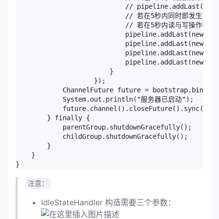
                            // pipeline.addLast(new 
                            // 若在5秒内同时即
                            // 若在5秒内读与写
                            pipeline.addLast(new Idl
                            pipeline.addLast(new Str
                            pipeline.addLast(new Str
                            pipeline.addLast(new Som
                        }

                    });

            ChannelFuture future = bootstrap.bind(88
            System.out.println("服务器已启动");

            future.channel().closeFuture().sync();

        } finally {

            parentGroup.shutdownGracefully();

            childGroup.shutdownGracefully();

        }

    }

注意：
IdleStateHandler 构造需要三个参数：