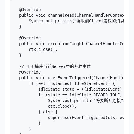
    @Override

    public void channelRead(ChannelHandlerContext ct
        System.out.println("接收到Client发送的消息：" +
    }

    @Override

    public void exceptionCaught(ChannelHandlerContex
        ctx.close();

    }

    // 用于捕获当前Server中的各种事件

    @Override

    public void userEventTriggered(ChannelHandlerCon
        if (evt instanceof IdleStateEvent) {

            IdleState state = ((IdleStateEvent) evt)
            if (state == IdleState.READER_IDLE) {

                System.out.println("将要断开连接");

                ctx.close();

            } else {

                super.userEventTriggered(ctx, evt);

            }

        }
