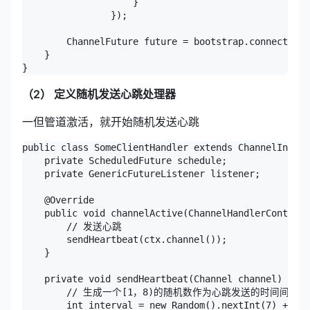
                    }

                });

        ChannelFuture future = bootstrap.connect("lo
    }

（2） 定义随机发送心跳处理器
一但管道激活，就开始随机发送心跳
public class SomeClientHandler extends ChannelInboun
    private ScheduledFuture schedule;

    private GenericFutureListener listener;

    @Override

    public void channelActive(ChannelHandlerContext 
        // 发送心跳

        sendHeartbeat(ctx.channel());

    }

    private void sendHeartbeat(Channel channel) {

        // 生成一个[1，8)的随机数作为心跳发送的时间间隔

        int interval = new Random().nextInt(7) + 1;
