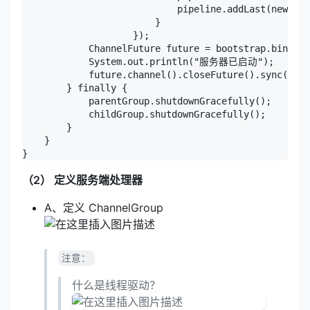
                            pipeline.addLast(new Som
                        }

                    });

            ChannelFuture future = bootstrap.bind(88
            System.out.println("服务器已启动");

            future.channel().closeFuture().sync();

        } finally {

            parentGroup.shutdownGracefully();

            childGroup.shutdownGracefully();

        }

    }

（2） 定义服务端处理器
A、定义 ChannelGroup
注意：
什么是线程驱动？