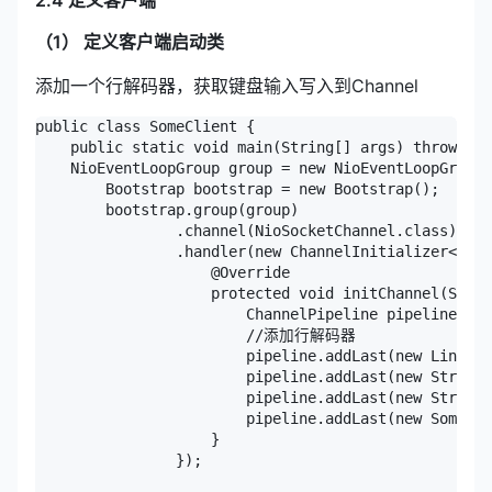
2.4 定义客户端
（1） 定义客户端启动类
添加一个行解码器，获取键盘输入写入到Channel
public class SomeClient {

    public static void main(String[] args) throws Ex
    NioEventLoopGroup group = new NioEventLoopGroup(
        Bootstrap bootstrap = new Bootstrap();

        bootstrap.group(group)

                .channel(NioSocketChannel.class)

                .handler(new ChannelInitializer<Sock
                    @Override

                    protected void initChannel(Socke
                        ChannelPipeline pipeline = c
                        //添加行解码器

                        pipeline.addLast(new LineBas
                        pipeline.addLast(new StringD
                        pipeline.addLast(new StringE
                        pipeline.addLast(new SomeCli
                    }

                });
