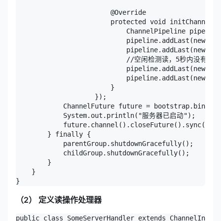
                        @Override

                        protected void initChannel(S
                            ChannelPipeline pipeline
                            pipeline.addLast(new Str
                            pipeline.addLast(new Str
                            //空闲检测读，5秒内没有
                            pipeline.addLast(new Idl
                            pipeline.addLast(new Som
                        }

                    });

            ChannelFuture future = bootstrap.bind(88
            System.out.println("服务器已启动");

            future.channel().closeFuture().sync();

        } finally {

            parentGroup.shutdownGracefully();

            childGroup.shutdownGracefully();

        }

    }

（2） 定义读操作处理器
public class SomeServerHandler extends ChannelInboun