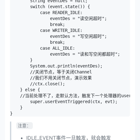
        String eventDes = null;

        switch (event.state()) {

            case READER_IDLE:

                eventDes = "读空闲超时";

                break;

            case WRITER_IDLE:

                eventDes = "写空闲超时";

                break;

            case ALL_IDLE:

                eventDes = "读和写空闲都超时";

        }

        System.out.println(eventDes);

        //关闭节点，等于关闭Channel

        //我们不用关闭节点，演示效果

        //ctx.close();

    } else {

    //当前处理不了，走默认方法，触发下一个处理器的userEventT
        super.userEventTriggered(ctx, evt);

    }

注意：
IDLE_EVENT事件一旦触发，就会触发