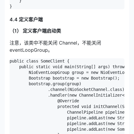
    }

4.4 定义客户端
（1） 定义客户端启动类
注意，该类中不能关闭 Channel，不能关闭
eventLoopGroup。
public class SomeClient {

    public static void main(String[] args) throws Ex
        NioEventLoopGroup group = new NioEventLoopGr
        Bootstrap bootstrap = new Bootstrap();

        bootstrap.group(group)

                .channel(NioSocketChannel.class)

                .handler(new ChannelInitializer<Sock
                    @Override

                    protected void initChannel(Socke
                        ChannelPipeline pipeline = c
                        pipeline.addLast(new StringD
                        pipeline.addLast(new StringE
                        pipeline.addLast(new SomeCli