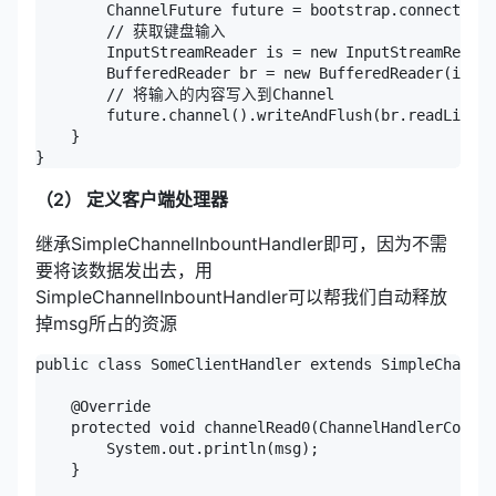
        ChannelFuture future = bootstrap.connect("lo
        // 获取键盘输入

        InputStreamReader is = new InputStreamReader
        BufferedReader br = new BufferedReader(is);

        // 将输入的内容写入到Channel

        future.channel().writeAndFlush(br.readLine()
    }

（2） 定义客户端处理器
继承SimpleChannelInbountHandler即可，因为不需
要将该数据发出去，用
SimpleChannelInbountHandler可以帮我们自动释放
掉msg所占的资源
public class SomeClientHandler extends SimpleChannel
    @Override

    protected void channelRead0(ChannelHandlerContex
        System.out.println(msg);

    }
