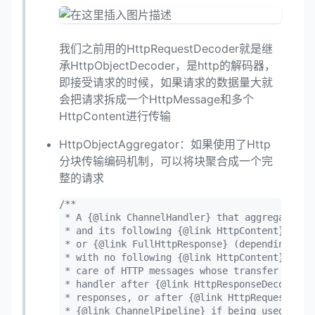
我们之前用的HttpRequestDecoder就是继
承HttpObjectDecoder，是http的解码器，
即接受请求的时候，如果请求的数据量大就
会把请求拆成一个HttpMessage和多个
HttpContent进行传输
HttpObjectAggregator：如果使用了Http
分块传输编码机制，可以将块聚合成一个完
整的请求
/**

 * A {@link ChannelHandler} that aggregates an
 * and its following {@link HttpContent}s into
 * or {@link FullHttpResponse} (depending on i
 * with no following {@link HttpContent}s.  It
 * care of HTTP messages whose transfer encodi
 * handler after {@link HttpResponseDecoder} 
 * responses, or after {@link HttpRequestDecod
 * {@link ChannelPipeline} if being used to ha