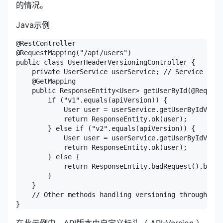
的情况。
Java示例
@RestController

@RequestMapping("/api/users")

public class UserHeaderVersioningController {

    private UserService userService; // Service for 
    @GetMapping

    public ResponseEntity<User> getUserById(@Request
        if ("v1".equals(apiVersion)) {

            User user = userService.getUserByIdV1(id
            return ResponseEntity.ok(user);

        } else if ("v2".equals(apiVersion)) {

            User user = userService.getUserByIdV2(id
            return ResponseEntity.ok(user);

        } else {

            return ResponseEntity.badRequest().build
        }

    }

    // Other methods handling versioning through cus
在此示例中，API版本由自定义标头（ API-Version ）