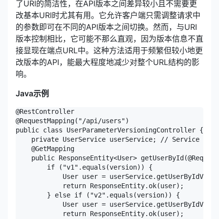
了URI的简洁性，在API版本之间差异较小且不需要更
改基本URI时尤其有用。它允许客户端只需调整请求中
的参数即可在不同的API版本之间切换。然而，与URI
版本控制相比，它可能不那么直观，因为版本信息不直
接显现在端点URL中。这种方法适用于频繁但较小地更
改版本的API，能最大程度地减少对整个URL结构的影
响。
Java示例
@RestController

@RequestMapping("/api/users")

public class UserParameterVersioningController {

    private UserService userService; // Service for 
    @GetMapping

    public ResponseEntity<User> getUserById(@Request
        if ("v1".equals(version)) {

            User user = userService.getUserByIdV1(id
            return ResponseEntity.ok(user);

        } else if ("v2".equals(version)) {

            User user = userService.getUserByIdV2(id
            return ResponseEntity.ok(user);
