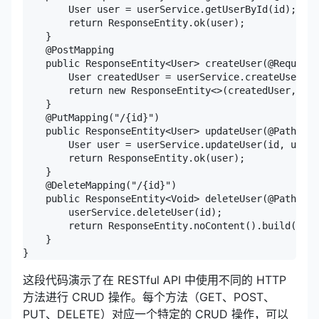
        User user = userService.getUserById(id);

        return ResponseEntity.ok(user);

    }

    @PostMapping

    public ResponseEntity<User> createUser(@RequestB
        User createdUser = userService.createUser(us
        return new ResponseEntity<>(createdUser, Htt
    }

    @PutMapping("/{id}")

    public ResponseEntity<User> updateUser(@PathVari
        User user = userService.updateUser(id, updat
        return ResponseEntity.ok(user);

    }

    @DeleteMapping("/{id}")

    public ResponseEntity<Void> deleteUser(@PathVari
        userService.deleteUser(id);

        return ResponseEntity.noContent().build();

    }

这段代码演示了在 RESTful API 中使用不同的 HTTP
方法进行 CRUD 操作。每个方法（GET、POST、
PUT、DELETE）对应一个特定的 CRUD 操作，可以