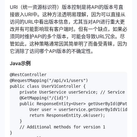
URI（统一资源标识符）版本控制是将API的版本号直
接嵌入URI中。这种方法透明易理解，因为可以直接从
访问的URL中看出版本信息，尤其当对API进行重大更
改并有可能影响现有客户端时。但有一个缺点，如果必
须同时维护API的多个版本，可能会导致URL冗余。尽
管如此，这种策略通常因其简单明了而备受青睐，因为
它消除了访问哪个API版本的不确定性。
Java示例
@RestController

@RequestMapping("/api/v1/users")

public class UserV1Controller {

    private UserService userService; // Service for 
    @GetMapping("/{id}")

    public ResponseEntity<User> getUserById(@PathVar
        User user = userService.getUserByIdV1(id);

        return ResponseEntity.ok(user);

    }

    // Additional methods for version 1

}
