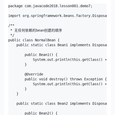
package com.javacode2018.lesson001.demo7;

import org.springframework.beans.factory.DisposableB
/**

 * 无任何依赖的bean创建的顺序

 */

public class NormalBean {

    public static class Bean1 implements DisposableB
        public Bean1() {

            System.out.println(this.getClass() + " c
        }

        @Override

        public void destroy() throws Exception {

            System.out.println(this.getClass() + " d
        }

    }

    public static class Bean2 implements DisposableB
        public Bean2() {
