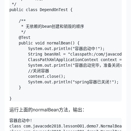
 */

public class DependOnTest {

    /**

     * 无依赖的bean创建和销毁的顺序

     */

    @Test

    public void normalBean() {

        System.out.println("容器启动中!");

        String beanXml = "classpath:/com/javacode201
        ClassPathXmlApplicationContext context = Ioc
        System.out.println("容器启动完毕，准备关闭sprin
        //关闭容器

        context.close();

        System.out.println("spring容器已关闭!");

    }

运行上面的normalBean方法，输出：
容器启动中!

class com.javacode2018.lesson001.demo7.NormalBean$Be