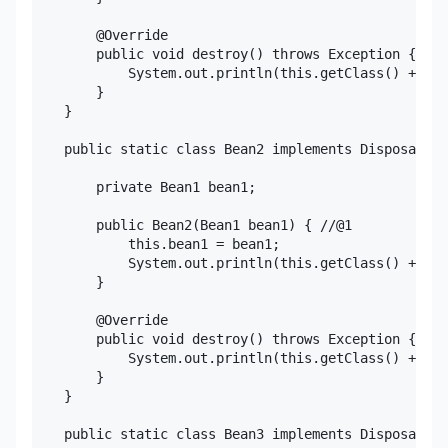
        @Override

        public void destroy() throws Exception {

            System.out.println(this.getClass() + " d
        }

    }

    public static class Bean2 implements DisposableB
        private Bean1 bean1;

        public Bean2(Bean1 bean1) { //@1

            this.bean1 = bean1;

            System.out.println(this.getClass() + " c
        }

        @Override

        public void destroy() throws Exception {

            System.out.println(this.getClass() + " d
        }

    }

    public static class Bean3 implements DisposableB