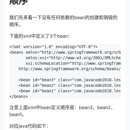
顺序
我们先来看一下没有任何依赖的bean的创建和销毁的
顺序。
下面的xml中定义了3个bean：
<?xml version="1.0" encoding="UTF-8"?>

<beans xmlns="http://www.springframework.org/schema/
       xmlns:xsi="http://www.w3.org/2001/XMLSchema-i
       xsi:schemaLocation="http://www.springframewor
    http://www.springframework.org/schema/beans/spri
    <bean id="bean3" class="com.javacode2018.lesson0
    <bean id="bean2" class="com.javacode2018.lesson0
    <bean id="bean1" class="com.javacode2018.lesson0
注意上面xml中bean定义顺序是：bean3、bean2、
bean1。
对应java代码如下：