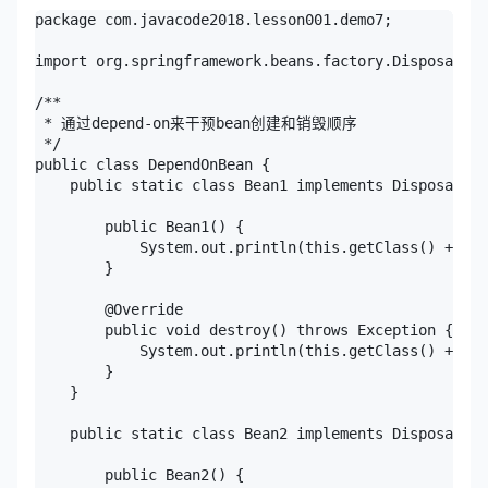
package com.javacode2018.lesson001.demo7;

import org.springframework.beans.factory.DisposableB
/**

 * 通过depend-on来干预bean创建和销毁顺序

 */

public class DependOnBean {

    public static class Bean1 implements DisposableB
        public Bean1() {

            System.out.println(this.getClass() + " c
        }

        @Override

        public void destroy() throws Exception {

            System.out.println(this.getClass() + " d
        }

    }

    public static class Bean2 implements DisposableB
        public Bean2() {
