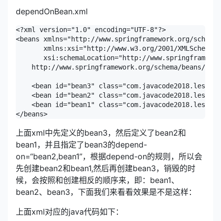
dependOnBean.xml
<?xml version="1.0" encoding="UTF-8"?>

<beans xmlns="http://www.springframework.org/schema/
       xmlns:xsi="http://www.w3.org/2001/XMLSchema-i
       xsi:schemaLocation="http://www.springframewor
    http://www.springframework.org/schema/beans/spri
    <bean id="bean3" class="com.javacode2018.lesson0
    <bean id="bean2" class="com.javacode2018.lesson0
    <bean id="bean1" class="com.javacode2018.lesson0
上面xml中先定义的bean3，然后定义了bean2和
bean1，并且指定了bean3的depend-
on=“bean2,bean1”，根据depend-on的规则，所以会
先创建bean2和bean1,然后再创建bean3，销毁的时
候，会按照和创建相反的顺序来，即：bean1、
bean2、bean3，下面我们来看看效果是不是这样：
上面xml对应的java代码如下：