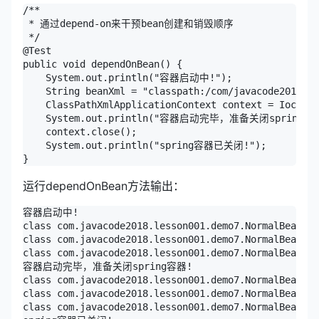
/**

 * 通过depend-on来干预bean创建和销毁顺序

 */

@Test

public void dependOnBean() {

    System.out.println("容器启动中!");

    String beanXml = "classpath:/com/javacode2018/le
    ClassPathXmlApplicationContext context = IocUtil
    System.out.println("容器启动完毕，准备关闭spring容器
    context.close();

    System.out.println("spring容器已关闭!");

运行dependOnBean方法输出：
容器启动中!

class com.javacode2018.lesson001.demo7.NormalBean$Be
class com.javacode2018.lesson001.demo7.NormalBean$Be
class com.javacode2018.lesson001.demo7.NormalBean$Be
容器启动完毕，准备关闭spring容器!

class com.javacode2018.lesson001.demo7.NormalBean$Be
class com.javacode2018.lesson001.demo7.NormalBean$Be
class com.javacode2018.lesson001.demo7.NormalBean$Be