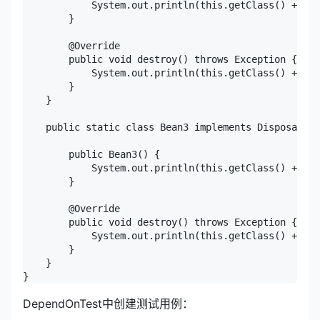
            System.out.println(this.getClass() + " c
        }

        @Override

        public void destroy() throws Exception {

            System.out.println(this.getClass() + " d
        }

    }

    public static class Bean3 implements DisposableB
        public Bean3() {

            System.out.println(this.getClass() + " c
        }

        @Override

        public void destroy() throws Exception {

            System.out.println(this.getClass() + " d
        }

    }

DependOnTest中创建测试用例：