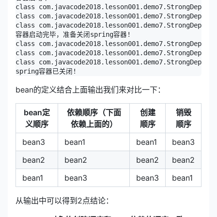
class com.javacode2018.lesson001.demo7.StrongDepende
class com.javacode2018.lesson001.demo7.StrongDepende
class com.javacode2018.lesson001.demo7.StrongDepende
容器启动完毕，准备关闭spring容器!

class com.javacode2018.lesson001.demo7.StrongDepende
class com.javacode2018.lesson001.demo7.StrongDepende
class com.javacode2018.lesson001.demo7.StrongDepende
bean的定义结合上面输出我们来对比一下：
bean定
依赖顺序（下面
创建
销毁
义顺序
依赖上面的）
顺序
顺序
bean3
bean1
bean1
bean3
bean2
bean2
bean2
bean2
bean1
bean3
bean3
bean1
从输出中可以得到2点结论：