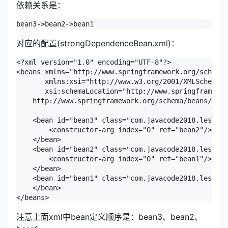
依赖关系是：
对应的配置(strongDependenceBean.xml)：
<?xml version="1.0" encoding="UTF-8"?>

<beans xmlns="http://www.springframework.org/schema/
       xmlns:xsi="http://www.w3.org/2001/XMLSchema-i
       xsi:schemaLocation="http://www.springframewor
    http://www.springframework.org/schema/beans/spri
    <bean id="bean3" class="com.javacode2018.lesson0
        <constructor-arg index="0" ref="bean2"/> //@
    </bean>

    <bean id="bean2" class="com.javacode2018.lesson0
        <constructor-arg index="0" ref="bean1"/> //@
    </bean>

    <bean id="bean1" class="com.javacode2018.lesson0
    </bean>

注意上面xml中bean定义顺序是：bean3、bean2、