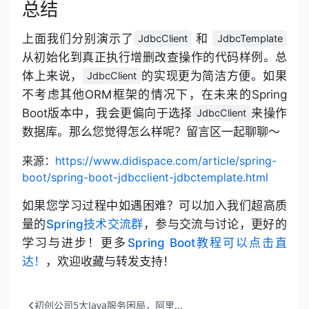
总结
上面我们分别演示了
和
JdbcClient
JdbcTemplate
从初始化到真正执行增删改查操作的代码样例。总
体上来说，
的实现更为简洁方便。如果
JdbcClient
不考虑其他ORM框架的情况下，在未来的Spring
Boot版本中，我会更偏向于选择
来操作
JdbcClient
数据库。那么您觉得怎么样呢？留言区一起聊聊～
来源：
https://www.didispace.com/article/spring-
boot/spring-boot-jdbcclient-jdbctemplate.html
如果您学习过程中如遇困难？可以加入我们超高质
open in new window
量的
Spring技术交流群
，参与交流与讨论，更好的
学习与进步！更多
Spring Boot教程可以点击直
open in new window
达！
，欢迎收藏与转发支持！
初创公司5大Java服务困局，阿里...