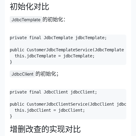
初始化对比
的初始化：
JdbcTemplate
private final JdbcTemplate jdbcTemplate;

public CustomerJdbcTemplateService(JdbcTemplate jdbc
  this.jdbcTemplate = jdbcTemplate;

的初始化；
JdbcClient
private final JdbcClient jdbcClient;

public CustomerJdbcClientService(JdbcClient jdbcClie
  this.jdbcClient = jdbcClient;

增删改查的实现对比