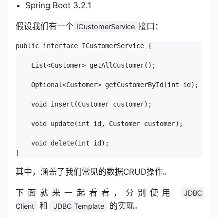
Spring Boot 3.2.1
假设我们有一个
接口：
ICustomerService
public interface ICustomerService {

    List<Customer> getAllCustomer();

    Optional<Customer> getCustomerById(int id);

    void insert(Customer customer);

    void update(int id, Customer customer);

    void delete(int id);

其中，涵盖了我们常见的数据CRUD操作。
下面就来一起看看，分别使用
JDBC 
和
的实现。
Client
JDBC Template