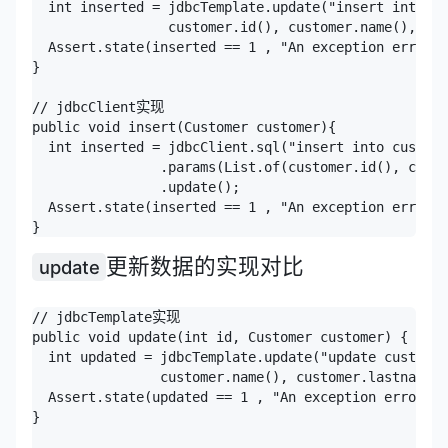
  int inserted = jdbcTemplate.update("insert into cu
                 customer.id(), customer.name(), cus
  Assert.state(inserted == 1 , "An exception error o
}

// jdbcClient实现

public void insert(Customer customer){

  int inserted = jdbcClient.sql("insert into custome
                .params(List.of(customer.id(), custo
                .update();

  Assert.state(inserted == 1 , "An exception error o
更新数据的实现对比
update
// jdbcTemplate实现

public void update(int id, Customer customer) {

  int updated = jdbcTemplate.update("update customer
                customer.name(), customer.lastname()
  Assert.state(updated == 1 , "An exception error oc
}
