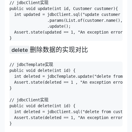
// jdbcClient实现

public void update(int id, Customer customer){

  int updated = jdbcClient.sql("update customer set 
                .params(List.of(customer.name(), cus
                .update();

  Assert.state(updated == 1, "An exception error occ
删除数据的实现对比
delete
// jdbcTemplate实现

public void delete(int id) {

  int deleted = jdbcTemplate.update("delete from cus
  Assert.state(deleted == 1 , "An exception error oc
}

// jdbcClient实现

public void delete(int id) {

  int deleted = jdbcClient.sql("delete from customer
  Assert.state(deleted == 1, "An exception error occ