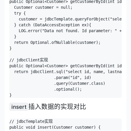
public Optional<Customer> getCustomerById(int id) {

  Customer customer = null;

  try {

    customer = jdbcTemplate.queryForObject("select i
  } catch (DataAccessException ex){

    LOG.error("Data not found. Id parameter: " + id,
  }

  return Optional.ofNullable(customer);

}

// jdbcClient实现

public Optional<Customer> getCustomerById(int id){

  return jdbcClient.sql("select id, name, lastname, 
                   .param("id", id)

                   .query(Customer.class)

                   .optional();

插入数据的实现对比
insert
// jdbcTemplate实现

public void insert(Customer customer) {
