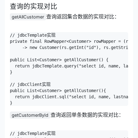
查询的实现对比
查询返回集合数据的实现对比：
getAllCustomer
// jdbcTemplate实现

private final RowMapper<Customer> rowMapper = (rs, r
     -> new Customer(rs.getInt("id"), rs.getString("
public List<Customer> getAllCustomer() {

  return jdbcTemplate.query("select id, name, lastna
}

// jdbcClient实现

public List<Customer> getAllCustomer(){

  return jdbcClient.sql("select id, name, lastname, 
查询返回单条数据的实现对比：
getCustomerById
// jdbcTemplate实现
