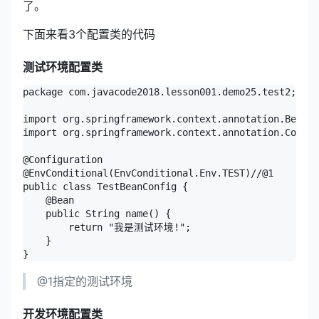
了。
下面来看3个配置类的代码
测试环境配置类
package com.javacode2018.lesson001.demo25.test2;

import org.springframework.context.annotation.Bean;

import org.springframework.context.annotation.Config
@Configuration

@EnvConditional(EnvConditional.Env.TEST)//@1

public class TestBeanConfig {

    @Bean

    public String name() {

        return "我是测试环境!";

    }

@1指定的测试环境
开发环境配置类