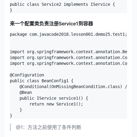
public class Service2 implements IService {

来一个配置类负责注册Service1到容器
package com.javacode2018.lesson001.demo25.test1;

import org.springframework.context.annotation.Bean;

import org.springframework.context.annotation.Condit
import org.springframework.context.annotation.Config
@Configuration

public class BeanConfig1 {

    @Conditional(OnMissingBeanCondition.class) //@1

    @Bean

    public IService service1() {

        return new Service1();

    }

@1：方法之前使用了条件判断