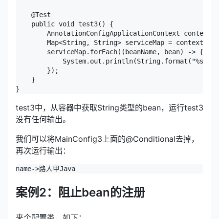
    @Test

    public void test3() {

        AnnotationConfigApplicationContext context =
        Map<String, String> serviceMap = context.get
        serviceMap.forEach((beanName, bean) -> {

            System.out.println(String.format("%s->%s
        });

    }

test3中，从容器中获取String类型的bean，运行test3
没有任何输出。
我们可以将MainConfig3上面的@Conditional去掉，
再次运行输出：
案例2：阻止bean的注册
来个配置类，如下：