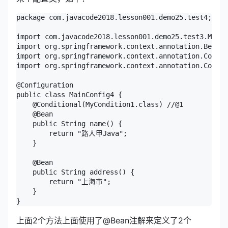
package com.javacode2018.lesson001.demo25.test4;

import com.javacode2018.lesson001.demo25.test3.MyCon
import org.springframework.context.annotation.Bean;

import org.springframework.context.annotation.Condit
import org.springframework.context.annotation.Config
@Configuration

public class MainConfig4 {

    @Conditional(MyCondition1.class) //@1

    @Bean

    public String name() {

        return "路人甲Java";

    }

    @Bean

    public String address() {

        return "上海市";

    }

上面2个方法上面使用了@Bean注解来定义了2个