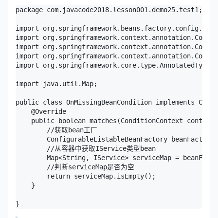
package com.javacode2018.lesson001.demo25.test1;

import org.springframework.beans.factory.config.Conf
import org.springframework.context.annotation.Condit
import org.springframework.context.annotation.Condit
import org.springframework.context.annotation.Config
import org.springframework.core.type.AnnotatedTypeMe
import java.util.Map;

public class OnMissingBeanCondition implements Condi
    @Override

    public boolean matches(ConditionContext context,
        //获取bean工厂

        ConfigurableListableBeanFactory beanFactory 
        //从容器中获取IService类型bean

        Map<String, IService> serviceMap = beanFacto
        //判断serviceMap是否为空

        return serviceMap.isEmpty();

    }
