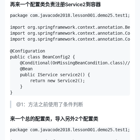
再来一个配置类负责注册Service2到容器
package com.javacode2018.lesson001.demo25.test1;

import org.springframework.context.annotation.Bean;

import org.springframework.context.annotation.Condit
import org.springframework.context.annotation.Config
@Configuration

public class BeanConfig2 {

    @Conditional(OnMissingBeanCondition.class)//@1

    @Bean

    public IService service2() {

        return new Service2();

    }

@1：方法之前使用了条件判断
来一个总的配置类，导入另外2个配置类
package com.javacode2018.lesson001.demo25.test1;
