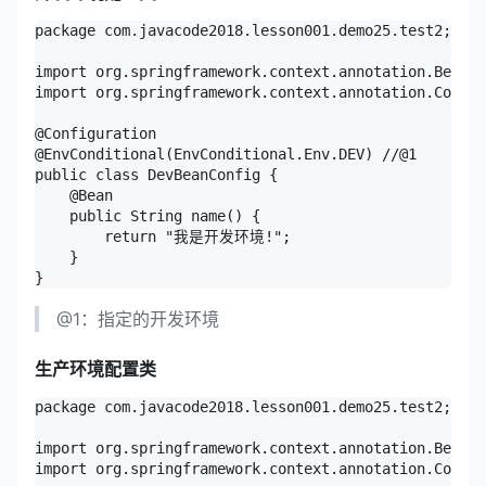
package com.javacode2018.lesson001.demo25.test2;

import org.springframework.context.annotation.Bean;

import org.springframework.context.annotation.Config
@Configuration

@EnvConditional(EnvConditional.Env.DEV) //@1

public class DevBeanConfig {

    @Bean

    public String name() {

        return "我是开发环境!";

    }

@1：指定的开发环境
生产环境配置类
package com.javacode2018.lesson001.demo25.test2;

import org.springframework.context.annotation.Bean;

import org.springframework.context.annotation.Config