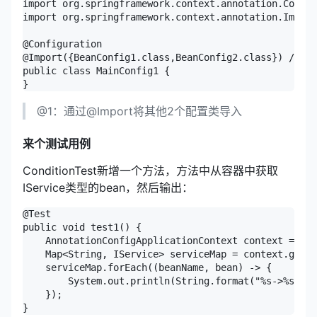
import org.springframework.context.annotation.Config
import org.springframework.context.annotation.Import
@Configuration

@Import({BeanConfig1.class,BeanConfig2.class}) //@1

public class MainConfig1 {

@1：通过@Import将其他2个配置类导入
来个测试用例
ConditionTest新增一个方法，方法中从容器中获取
IService类型的bean，然后输出：
@Test

public void test1() {

    AnnotationConfigApplicationContext context = new
    Map<String, IService> serviceMap = context.getBe
    serviceMap.forEach((beanName, bean) -> {

        System.out.println(String.format("%s->%s", b
    });
