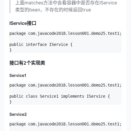
上面matches方法中会看容器中是否存在IService
类型的bean，不存在的时候返回true
IService接口
package com.javacode2018.lesson001.demo25.test1;

public interface IService {

接口有2个实现类
Service1
package com.javacode2018.lesson001.demo25.test1;

public class Service1 implements IService {

Service2
package com.javacode2018.lesson001.demo25.test1;
