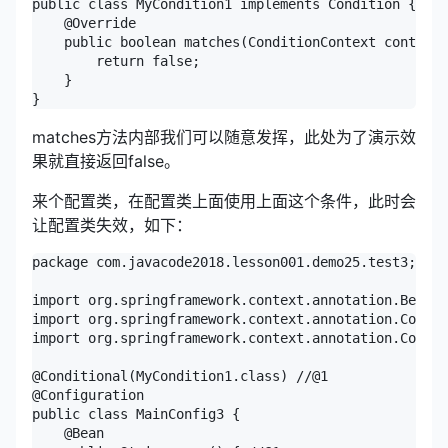
public class MyCondition1 implements Condition {

    @Override

    public boolean matches(ConditionContext context,
        return false;

    }

matches方法内部我们可以随意发挥，此处为了演示效
果就直接返回false。
来个配置类，在配置类上面使用上面这个条件，此时会
让配置类失效，如下：
package com.javacode2018.lesson001.demo25.test3;

import org.springframework.context.annotation.Bean;

import org.springframework.context.annotation.Condit
import org.springframework.context.annotation.Config
@Conditional(MyCondition1.class) //@1

@Configuration

public class MainConfig3 {

    @Bean
