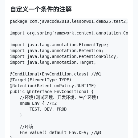
自定义一个条件的注解
package com.javacode2018.lesson001.demo25.test2;

import org.springframework.context.annotation.Condit
import java.lang.annotation.ElementType;

import java.lang.annotation.Retention;

import java.lang.annotation.RetentionPolicy;

import java.lang.annotation.Target;

@Conditional(EnvCondition.class) //@1

@Target(ElementType.TYPE)

@Retention(RetentionPolicy.RUNTIME)

public @interface EnvConditional {

    //环境(测试环境、开发环境、生产环境)

    enum Env { //@2

        TEST, DEV, PROD

    }

    //环境

    Env value() default Env.DEV; //@3
