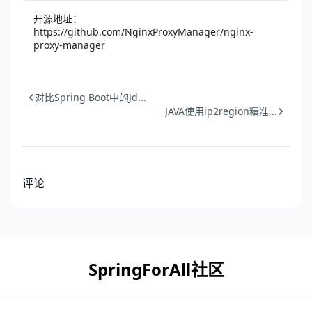
开源地址：
https://github.com/NginxProxyManager/nginx-
proxy-manager
对比Spring Boot中的Jd...
JAVA使用ip2region精准...
评论
SpringForAll社区