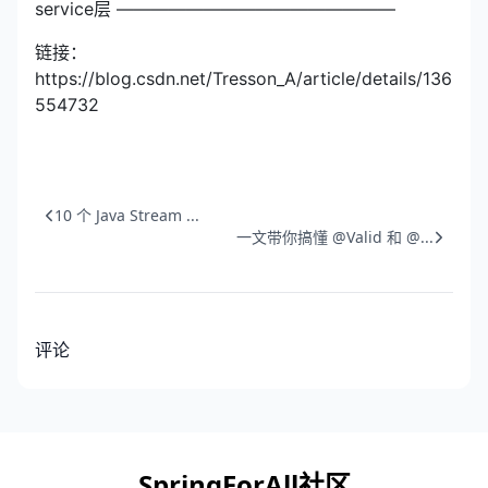
service层 ————————————————
链接：
https://blog.csdn.net/Tresson_A/article/details/136
554732
10 个 Java Stream ...
一文带你搞懂 @Valid 和 @...
评论
SpringForAll社区