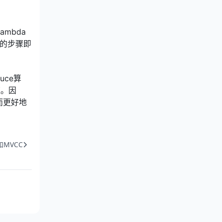
mbda
单的步骤即
uce算
应。因
而更好地
和MVCC