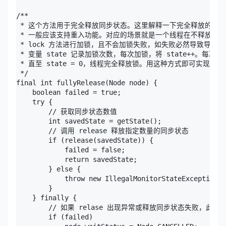
/**

 * 这个方法用于完全释放同步状态。这里解释一下完全释放的原因
 * 一般应该支持重入功能。对应的场景就是一个线程在不释放锁的
 * lock 方法进行加锁，且不会加锁失败，如失败必然导致导致死
 * 变量 state 记录加锁次数，每次加锁，将 state++。每次 un
 * 直至 state = 0，线程完全释放锁。用这种方式即可实现了锁
 */

final int fullyRelease(Node node) {

    boolean failed = true;

    try {

        // 获取同步状态数值

        int savedState = getState();

        // 调用 release 释放指定数量的同步状态

        if (release(savedState)) {

            failed = false;

            return savedState;

        } else {

            throw new IllegalMonitorStateException()
        }

    } finally {

        // 如果 relase 出现异常或释放同步状态失败，此处将 n
        if (failed)
