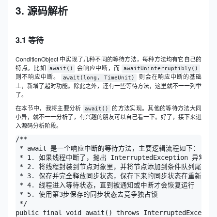
3. 源码解析
3.1 等待
ConditionObject 中实现了几种不同的等待方法，每种方法均有它自己的
特点。比如
会响应中断，而
await()
awaitUninterruptibly()
则不响应中断。
则会在响应中断的基础
await(long, TimeUnit)
上，新增了超时功能。除此之外，还有一些等待方法，这里就不一一列举
了。
在本节中，我将主要分析
的方法实现。其他的等待方法大同
await()
小异，就不一一分析了，有兴趣的朋友可以自己看一下。好了，接下来进
入源码分析阶段。
/**

 * await 是一个响应中断的等待方法，主要逻辑流程如下：

 * 1. 如果线程中断了，抛出 InterruptedException 异常

 * 2. 将线程封装到节点对象里，并将节点添加到条件队列尾部

 * 3. 保存并完全释放同步状态，保存下来的同步状态在重新竞争
 * 4. 线程进入等待状态，直到被通知或中断才会恢复运行

 * 5. 使用第3步保存的同步状态去竞争独占锁

 */

public final void await() throws InterruptedExceptio