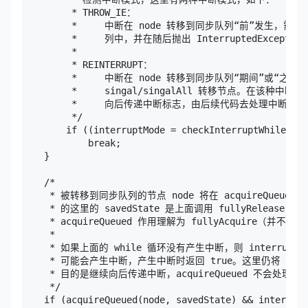
         * THROW_IE：

         *     中断在 node 转移到同步队列“前”发生，需
         *     列中，并在随后抛出 InterruptedExceptio
         *     

         * REINTERRUPT：

         *     中断在 node 转移到同步队列“期间”或“
         *     singal/singalAll 转移节点。在该
         *     向后传递中断标志，由后续代码去处理中断。

         */

        if ((interruptMode = checkInterruptWhileWait
            break;

    }

    /*

     * 被转移到同步队列的节点 node 将在 acquireQueu
     * 的这里的 savedState 是上面调用 fullyRelea
     * acquireQueued 作用理解为 fullyAcquire（并不
     * 

     * 如果上面的 while 循环没有产生中断，则 interruptMode
     * 可能会产生中断，产生中断时返回 true。这里仍将 interrup
     * 目的是继续向后传递中断，acquireQueued 不会处理中断
     */

    if (acquireQueued(node, savedState) && interrupt