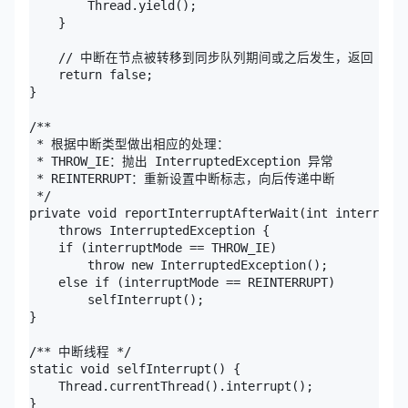
        Thread.yield();

    }

    // 中断在节点被转移到同步队列期间或之后发生，返回 false
    return false;

}

/**

 * 根据中断类型做出相应的处理：

 * THROW_IE：抛出 InterruptedException 异常

 * REINTERRUPT：重新设置中断标志，向后传递中断

 */

private void reportInterruptAfterWait(int interruptM
    throws InterruptedException {

    if (interruptMode == THROW_IE)

        throw new InterruptedException();

    else if (interruptMode == REINTERRUPT)

        selfInterrupt();

}

/** 中断线程 */   

static void selfInterrupt() {

    Thread.currentThread().interrupt();
