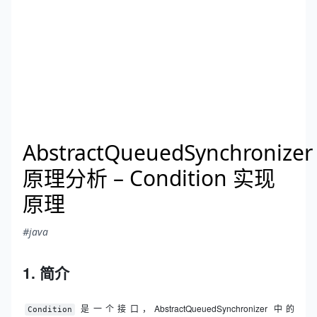
AbstractQueuedSynchronizer
原理分析 – Condition 实现
原理
#java
1. 简介
是一个接口，AbstractQueuedSynchronizer 中的
Condition