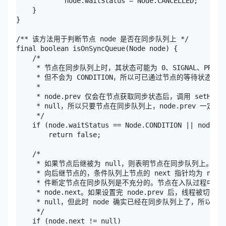
            node.waitStatus = Node.CANCELLED;

    }

}

/** 该方法用于判断节点 node 是否在同步队列上 */

final boolean isOnSyncQueue(Node node) {

    /*

     * 节点在同步队列上时，其状态可能为 0、SIGNAL、PROPAGA
     * 但不会为 CONDITION，所以可已通过节点的等待状态来
     * 

     * node.prev 仅会在节点获取同步状态后，调用 setHe
     * null，所以只要节点在同步队列上，node.prev 一定不会为
     */

    if (node.waitStatus == Node.CONDITION || node.pr
        return false;

    /*

     * 如果节点后继被为 null，则表明节点在同步队列上。因为条件
     * 向后继节点的，条件队列上节点的 next 指针均为 null。但仅
     * 件断定节点在同步队列是不充分的。节点在入队过程中，是先设
     * node.next。如果设置完 node.prev 后，线程被切换了，
     * null，但此时 node 确实已经在同步队列上了，所以
     */

    if (node.next != null)
