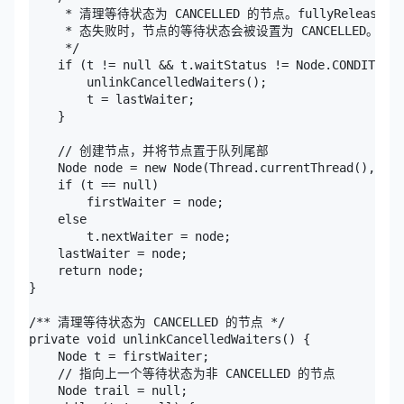
     * 清理等待状态为 CANCELLED 的节点。fullyReleas
     * 态失败时，节点的等待状态会被设置为 CANCELLED。
     */

    if (t != null && t.waitStatus != Node.CONDITION)
        unlinkCancelledWaiters();

        t = lastWaiter;

    }

    // 创建节点，并将节点置于队列尾部

    Node node = new Node(Thread.currentThread(), Nod
    if (t == null)

        firstWaiter = node;

    else

        t.nextWaiter = node;

    lastWaiter = node;

    return node;

}

/** 清理等待状态为 CANCELLED 的节点 */ 

private void unlinkCancelledWaiters() {

    Node t = firstWaiter;

    // 指向上一个等待状态为非 CANCELLED 的节点

    Node trail = null;
