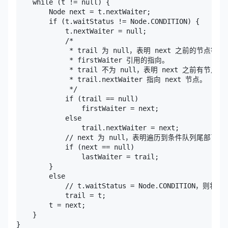
    while (t != null) {

        Node next = t.nextWaiter;

        if (t.waitStatus != Node.CONDITION) {

            t.nextWaiter = null;

            /*

             * trail 为 null，表明 next 之前的节点等
             * firstWaiter 引用的指向。

             * trail 不为 null，表明 next 之前有节点
             * trail.nextWaiter 指向 next 节点。

             */

            if (trail == null)

                firstWaiter = next;

            else

                trail.nextWaiter = next;

            // next 为 null，表明遍历到条件队列尾部了，此时
            if (next == null)

                lastWaiter = trail;

        }

        else

            // t.waitStatus = Node.CONDITION，则将 t
            trail = t;

        t = next;

    }

}
