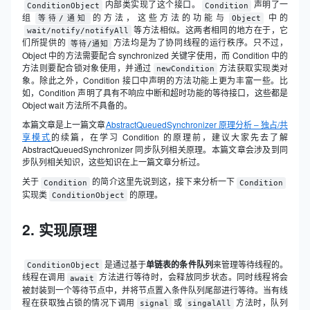
内部类实现了这个接口。
声明了一
ConditionObject
Condition
组
的方法，这些方法的功能与
中的
等待/通知
Object
等方法相似。这两者相同的地方在于，它
wait/notify/notifyAll
们所提供的
方法均是为了协同线程的运行秩序。只不过，
等待/通知
Object 中的方法需要配合 synchronized 关键字使用，而 Condition 中的
方法则要配合锁对象使用，并通过
方法获取实现类对
newCondition
象。除此之外，Condition 接口中声明的方法功能上更为丰富一些。比
如，Condition 声明了具有不响应中断和超时功能的等待接口，这些都是
Object wait 方法所不具备的。
本篇文章是上一篇文章
AbstractQueuedSynchronizer 原理分析 – 独占/共
享模式
的续篇，在学习 Condition 的原理前，建议大家先去了解
AbstractQueuedSynchronizer 同步队列相关原理。本篇文章会涉及到同
步队列相关知识，这些知识在上一篇文章分析过。
关于
的简介这里先说到这，接下来分析一下
Condition
Condition
实现类
的原理。
ConditionObject
2. 实现原理
是通过基于
单链表的条件队列
来管理等待线程的。
ConditionObject
线程在调用
方法进行等待时，会释放同步状态。同时线程将会
await
被封装到一个等待节点中，并将节点置入条件队列尾部进行等待。当有线
程在获取独占锁的情况下调用
或
方法时，队列
signal
singalAll