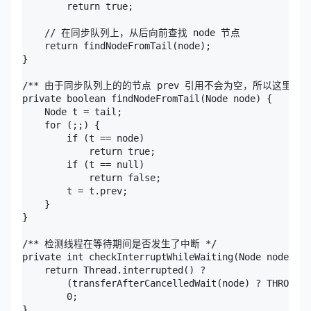
        return true;

    // 在同步队列上，从后向前查找 node 节点

    return findNodeFromTail(node);

}

/** 由于同步队列上的的节点 prev 引用不会为空，所以这里从后向前
private boolean findNodeFromTail(Node node) {

    Node t = tail;

    for (;;) {

        if (t == node)

            return true;

        if (t == null)

            return false;

        t = t.prev;

    }

}

/** 检测线程在等待期间是否发生了中断 */

private int checkInterruptWhileWaiting(Node node) {

    return Thread.interrupted() ?

        (transferAfterCancelledWait(node) ? THROW_IE
        0;

}
