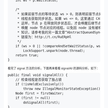
    int ws = p.waitStatus;

    /*

     * 如果前驱节点的等待状态 ws > 0，则表明前驱节点处于
     * 线程去获取同步状态。如果 ws <= 0，这里通过 CAS 将节
     * 这样，节点 p 在释放同步状态后，才会唤醒后继节点 no
     * 唤醒 node 节点对应的线程。以免因 node 没有被
     * 知识，请参考我的另一篇文章“AbstractQueuedSynchr
     * 链接为：http://t.cn/RuERpHl

     */

    if (ws > 0 || !compareAndSetWaitStatus(p, ws, No
        LockSupport.unpark(node.thread);

    return true;

看完了 signal 方法的分析，下面再来看看 signalAll 的源码分析，如下：
public final void signalAll() {

    // 检查线程是否获取了独占锁

    if (!isHeldExclusively())

        throw new IllegalMonitorStateException();

    Node first = firstWaiter;

    if (first != null)

        doSignalAll(first);

}
