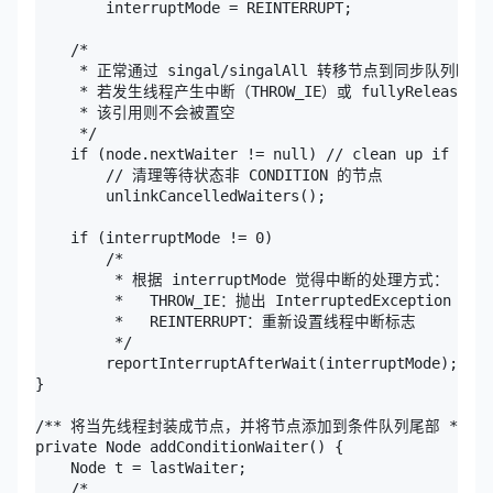
        interruptMode = REINTERRUPT;

    /*

     * 正常通过 singal/singalAll 转移节点到同步队列时，n
     * 若发生线程产生中断（THROW_IE）或 fullyReleas
     * 该引用则不会被置空

     */ 

    if (node.nextWaiter != null) // clean up if canc
        // 清理等待状态非 CONDITION 的节点

        unlinkCancelledWaiters();

    if (interruptMode != 0)

        /*

         * 根据 interruptMode 觉得中断的处理方式：

         *   THROW_IE：抛出 InterruptedException 异常

         *   REINTERRUPT：重新设置线程中断标志

         */ 

        reportInterruptAfterWait(interruptMode);

}

/** 将当先线程封装成节点，并将节点添加到条件队列尾部 */

private Node addConditionWaiter() {

    Node t = lastWaiter;

    /*
