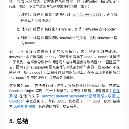
锁，而 t2 未获取锁，此时条件队列为空，即 firstWaiter = lastWaiter =
null。演绎一下会导致条件队列被破坏的场景，如下：
时刻1：线程 t1 和 t2 同时执行到
，两个线
if (t == null)
程都认为 if 条件满足
时刻2：线程 t1 初始化 firstWaiter，即将 firstWaiter 指向 node1
时刻3：线程 t2 再次修改 firstWaiter 的指向，此时 firstWaiter 指
向 node2
如上，如果线程是按照上面的顺序执行，这会导致队列被破坏。
firstWaiter 本应该指向 node1，但结果却指向了 node2，node1 被排挤
出了队列。这样会导致什么问题呢？这样可能会导致线程 t1 一直阻塞下
去。因为 signal/signalAll 是从条件队列头部转移节点的，但 node1 不在
队列中，所以 node1 无法被转移到同步队列上。在不出现中断的情况
下，node1 对应的线程 t1 会被永久阻塞住。
这里未对 await 方法进行同步控制，导致条件队列出现问题，应该算
ConditionObject 实现上的一个缺陷了。关于这个缺陷，博客园博主
活在
夢裡
在他的文章
AbstractQueuedSynchronizer源码解读–续篇之
Condition
中也提到了。并向 JDK 开发者提了一个 BUG，BUG 链接
为
JDK-8187408
，有兴趣的同学可以去看看。
5. 总结