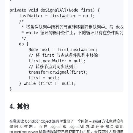
private void doSignalAll(Node first) {

    lastWaiter = firstWaiter = null;

    /*

     * 将条件队列中所有的节点转移到同步队列中。与 doSign
     * while 循环的循环条件上，下的循环只有在条件队列中没
     */ 

    do {

        Node next = first.nextWaiter;

        // 将 first 节点从条件队列中移除

        first.nextWaiter = null;

        // 转移节点到同步队列上

        transferForSignal(first);

        first = next;    

    } while (first != null);

4. 其他
在我阅读 ConditionObject 源码时发现了一个问题 – await 方法竟然没有
做同步控制。而在 signal 和 signalAll 方法开头都会调用
isHeldExclusively 检测线程是否已经获取了独占锁，未获取独占锁调用