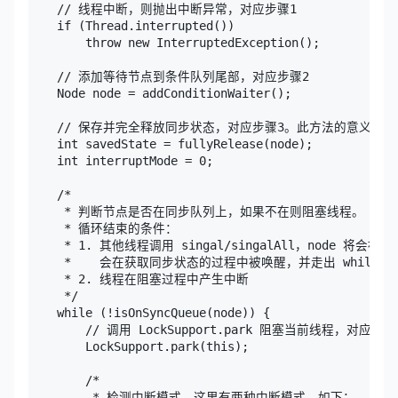
    // 线程中断，则抛出中断异常，对应步骤1

    if (Thread.interrupted())

        throw new InterruptedException();

    // 添加等待节点到条件队列尾部，对应步骤2

    Node node = addConditionWaiter();

    // 保存并完全释放同步状态，对应步骤3。此方法的意义会在
    int savedState = fullyRelease(node);

    int interruptMode = 0;

    /*

     * 判断节点是否在同步队列上，如果不在则阻塞线程。

     * 循环结束的条件：

     * 1. 其他线程调用 singal/singalAll，node 将
     *    会在获取同步状态的过程中被唤醒，并走出 while 循
     * 2. 线程在阻塞过程中产生中断

     */ 

    while (!isOnSyncQueue(node)) {

        // 调用 LockSupport.park 阻塞当前线程，对应步骤4
        LockSupport.park(this);

        /*

         * 检测中断模式，这里有两种中断模式，如下：
