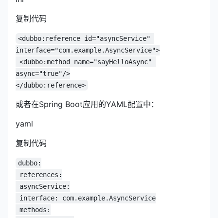
复制代码
<dubbo:reference id="asyncService" 
interface="com.example.AsyncService">
 <dubbo:method name="sayHelloAsync" 
async="true"/>
</dubbo:reference>
或者在Spring Boot应用的YAML配置中：
yaml
复制代码
dubbo:
 references:
 asyncService:
 interface: com.example.AsyncService
 methods: