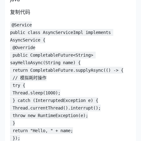
复制代码
@Service
public class AsyncServiceImpl implements 
AsyncService {
 @Override
 public CompletableFuture<String> 
sayHelloAsync(String name) {
 return CompletableFuture.supplyAsync(() -> {
 // 模拟耗时操作
 try {
 Thread.sleep(1000);
 } catch (InterruptedException e) {
 Thread.currentThread().interrupt();
 throw new RuntimeException(e);
 }
 return "Hello, " + name;
 });