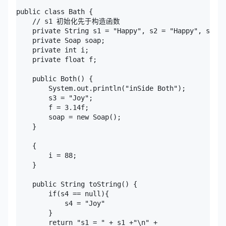
public class Bath {

    // s1 初始化先于构造函数

    private String s1 = "Happy", s2 = "Happy", s3, s
    private Soap soap;

    private int i;

    private float f;

    public Both() {

        System.out.println("inSide Both");

        s3 = "Joy";

        f = 3.14f;

        soap = new Soap();

    }

    {

        i = 88;

    }

    public String toString() {

        if(s4 == null){

            s4 = "Joy"

        }

        return "s1 = " + s1 +"\n" +
