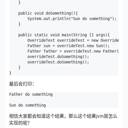
    }

    public void doSomething(){

        System.out.println("Sun do something");

    }

    public static void main(String [] args){

        OverrideTest overrideTest = new OverrideTest
        Father sun = overrideTest.new Sun();

        Father father = overrideTest.new Father();

        overrideTest.doSomething();

        overrideTest.doSomething();

    }

}
最后会打印：
Father do something

Sun do something
相信大家都会知道这个结果，那么这个结果jvm是怎么
实现的呢？