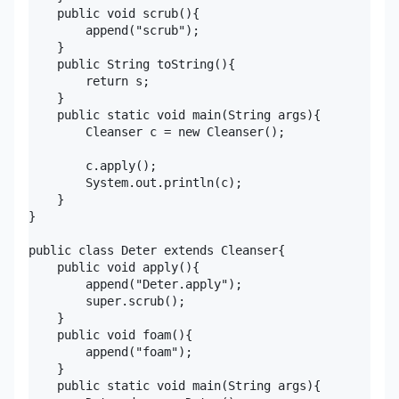
    public void scrub(){

        append("scrub");

    }

    public String toString(){

        return s;

    }

    public static void main(String args){

        Cleanser c = new Cleanser();

        c.apply();

        System.out.println(c);

    }

}

public class Deter extends Cleanser{

    public void apply(){

        append("Deter.apply");

        super.scrub();

    }

    public void foam(){

        append("foam");

    }

    public static void main(String args){
