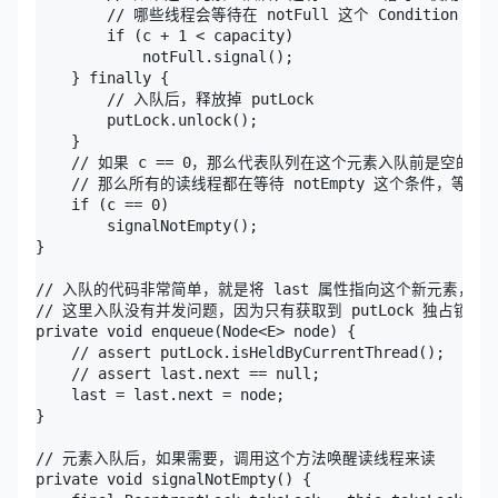
        // 哪些线程会等待在 notFull 这个 Condition 上呢
        if (c + 1 < capacity)

            notFull.signal();

    } finally {

        // 入队后，释放掉 putLock

        putLock.unlock();

    }

    // 如果 c == 0，那么代表队列在这个元素入队前是空的（不
    // 那么所有的读线程都在等待 notEmpty 这个条件，等
    if (c == 0)

        signalNotEmpty();

}

// 入队的代码非常简单，就是将 last 属性指向这个新元素，并且
// 这里入队没有并发问题，因为只有获取到 putLock 独占锁以
private void enqueue(Node<E> node) {

    // assert putLock.isHeldByCurrentThread();

    // assert last.next == null;

    last = last.next = node;

}

// 元素入队后，如果需要，调用这个方法唤醒读线程来读

private void signalNotEmpty() {
