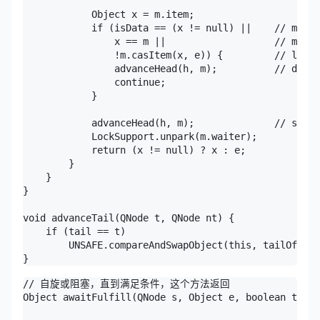
            Object x = m.item;

            if (isData == (x != null) ||    // m alr
                x == m ||                   // m can
                !m.casItem(x, e)) {         // lost 
                advanceHead(h, m);          // deque
                continue;

            }

            advanceHead(h, m);              // succe
            LockSupport.unpark(m.waiter);

            return (x != null) ? x : e;

        }

    }

}

void advanceTail(QNode t, QNode nt) {

    if (tail == t)

        UNSAFE.compareAndSwapObject(this, tailOffset
}
// 自旋或阻塞，直到满足条件，这个方法返回

Object awaitFulfill(QNode s, Object e, boolean timed