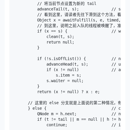
            // 将当前节点设置为新的 tail

            advanceTail(t, s);              // swing
            // 看到这里，请读者先往下滑到这个方法，看
            Object x = awaitFulfill(s, e, timed, nan
            // 到这里，说明之前入队的线程被唤醒了，准备往
            if (x == s) {                   // wait 
                clean(t, s);

                return null;

            }

            if (!s.isOffList()) {           // not a
                advanceHead(t, s);          // unlin
                if (x != null)              // and f
                    s.item = s;

                s.waiter = null;

            }

            return (x != null) ? x : e;

        // 这里的 else 分支就是上面说的第二种情况，有
        } else {                            // compl
            QNode m = h.next;               // node 
            if (t != tail || m == null || h != head)

                continue;                   // incon