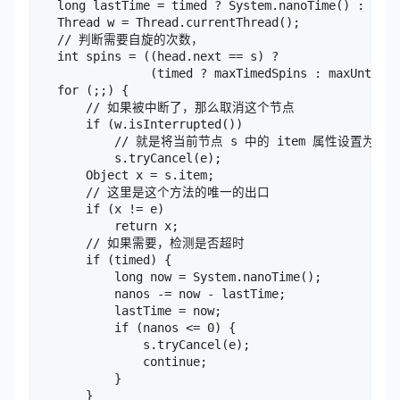
    long lastTime = timed ? System.nanoTime() : 0;

    Thread w = Thread.currentThread();

    // 判断需要自旋的次数，

    int spins = ((head.next == s) ?

                 (timed ? maxTimedSpins : maxUntimed
    for (;;) {

        // 如果被中断了，那么取消这个节点

        if (w.isInterrupted())

            // 就是将当前节点 s 中的 item 属性设置为 thi
            s.tryCancel(e);

        Object x = s.item;

        // 这里是这个方法的唯一的出口

        if (x != e)

            return x;

        // 如果需要，检测是否超时

        if (timed) {

            long now = System.nanoTime();

            nanos -= now - lastTime;

            lastTime = now;

            if (nanos <= 0) {

                s.tryCancel(e);

                continue;

            }

        }
