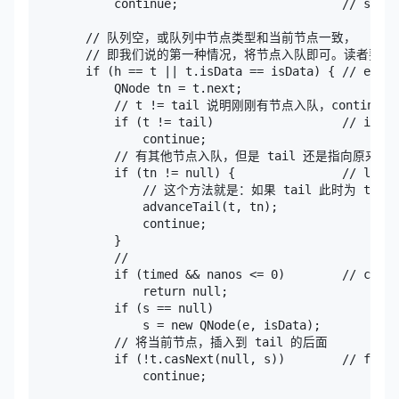
            continue;                       // spin

        // 队列空，或队列中节点类型和当前节点一致，

        // 即我们说的第一种情况，将节点入队即可。读者要想
        if (h == t || t.isData == isData) { // empty
            QNode tn = t.next;

            // t != tail 说明刚刚有节点入队，continue 
            if (t != tail)                  // incon
                continue;

            // 有其他节点入队，但是 tail 还是指向原来的，
            if (tn != null) {               // laggi
                // 这个方法就是：如果 tail 此时为 t 的
                advanceTail(t, tn);

                continue;

            }

            // 

            if (timed && nanos <= 0)        // can't
                return null;

            if (s == null)

                s = new QNode(e, isData);

            // 将当前节点，插入到 tail 的后面

            if (!t.casNext(null, s))        // faile
                continue;
