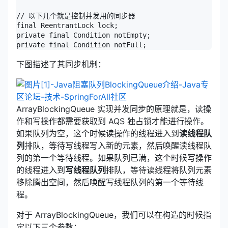
// 以下几个就是控制并发用的同步器

final ReentrantLock lock;

private final Condition notEmpty;

private final Condition notFull;
下图描述了其同步机制：
ArrayBlockingQueue 实现并发同步的原理就是，读操
作和写操作都需要获取到 AQS 独占锁才能进行操作。
如果队列为空，这个时候读操作的线程进入到
读线程队
列
排队，等待写线程写入新的元素，然后唤醒读线程队
列的第一个等待线程。如果队列已满，这个时候写操作
的线程进入到
写线程队列
排队，等待读线程将队列元素
移除腾出空间，然后唤醒写线程队列的第一个等待线
程。
对于 ArrayBlockingQueue，我们可以在构造的时候指
定以下三个参数：