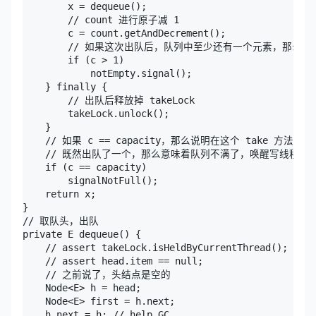
        x = dequeue();

        // count 进行原子减 1

        c = count.getAndDecrement();

        // 如果这次出队后，队列中至少还有一个元素，那么调用 no
        if (c > 1)

            notEmpty.signal();

    } finally {

        // 出队后释放掉 takeLock

        takeLock.unlock();

    }

    // 如果 c == capacity，那么说明在这个 take 方法
    // 既然出队了一个，那么意味着队列不满了，唤醒写线程去写
    if (c == capacity)

        signalNotFull();

    return x;

}

// 取队头，出队

private E dequeue() {

    // assert takeLock.isHeldByCurrentThread();

    // assert head.item == null;

    // 之前说了，头结点是空的

    Node<E> h = head;

    Node<E> first = h.next;

    h.next = h; // help GC
