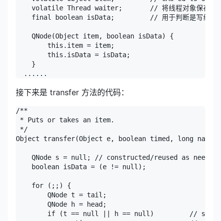
    volatile Thread waiter;       // 将线程对象
    final boolean isData;         // 用于判断是写线
    QNode(Object item, boolean isData) {

        this.item = item;

        this.isData = isData;

    }

  ......
接下来是 transfer 方法的代码：
/**

 * Puts or takes an item.

 */

Object transfer(Object e, boolean timed, long nanos)
    QNode s = null; // constructed/reused as needed

    boolean isData = (e != null);

    for (;;) {

        QNode t = tail;

        QNode h = head;

        if (t == null || h == null)         // saw u