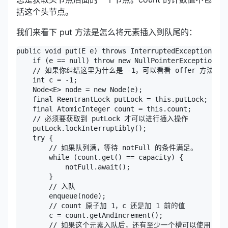
括这个头节点。
我们来看下 put 方法是怎么将元素插入到队尾的：
public void put(E e) throws InterruptedException {

    if (e == null) throw new NullPointerException();

    // 如果你纠结这里为什么是 -1，可以看看 offer 方法
    int c = -1;

    Node<E> node = new Node(e);

    final ReentrantLock putLock = this.putLock;

    final AtomicInteger count = this.count;

    // 必须要获取到 putLock 才可以进行插入操作

    putLock.lockInterruptibly();

    try {

        // 如果队列满，等待 notFull 的条件满足。

        while (count.get() == capacity) {

            notFull.await();

        }

        // 入队

        enqueue(node);

        // count 原子加 1，c 还是加 1 前的值

        c = count.getAndIncrement();

        // 如果这个元素入队后，还有至少一个槽可以使用，调用 no