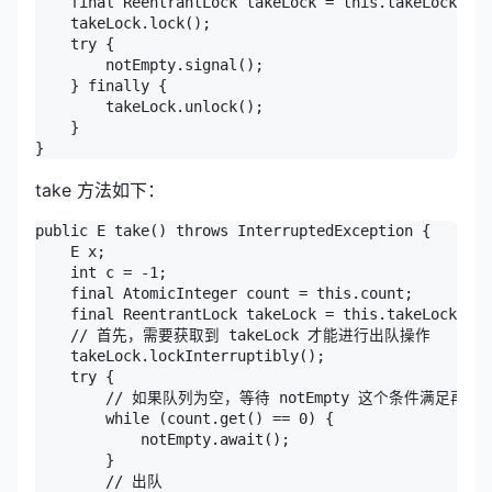
    final ReentrantLock takeLock = this.takeLock;

    takeLock.lock();

    try {

        notEmpty.signal();

    } finally {

        takeLock.unlock();

    }

}
take 方法如下：
public E take() throws InterruptedException {

    E x;

    int c = -1;

    final AtomicInteger count = this.count;

    final ReentrantLock takeLock = this.takeLock;

    // 首先，需要获取到 takeLock 才能进行出队操作

    takeLock.lockInterruptibly();

    try {

        // 如果队列为空，等待 notEmpty 这个条件满足再继续
        while (count.get() == 0) {

            notEmpty.await();

        }

        // 出队
