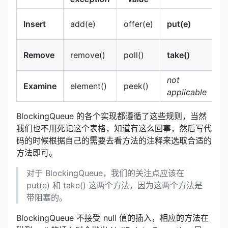
of
Insert
add(e)
offer(e)
put(e)
ti
po
Remove
remove()
poll()
take()
un
not
n
Examine
element()
peek()
applicable
a
BlockingQueue 的各个实现都遵循了这些规则，当然
我们也不用死记这个表格，知道有这么回事，然后写代
码的时候根据自己的需要去看方法的注释来选取合适的
方法即可。
对于 BlockingQueue，我们的关注点应该在
put(e) 和 take() 这两个方法，因为这两个方法是
带阻塞的。
BlockingQueue 不接受 null 值的插入，相应的方法在