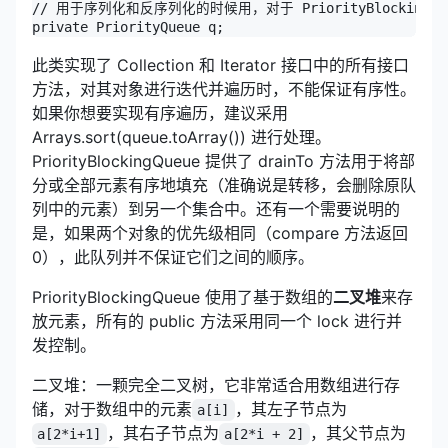
// 用于序列化和反序列化的时候用，对于 PriorityBlocking
private PriorityQueue q;
此类实现了 Collection 和 Iterator 接口中的所有接口
方法，对其对象进行迭代并遍历时，不能保证有序性。
如果你想要实现有序遍历，建议采用
Arrays.sort(queue.toArray()) 进行处理。
PriorityBlockingQueue 提供了 drainTo 方法用于将部
分或全部元素有序地填充（准确说是转移，会删除原队
列中的元素）到另一个集合中。还有一个需要说明的
是，如果两个对象的优先级相同（compare 方法返回
0），此队列并不保证它们之间的顺序。
PriorityBlockingQueue 使用了基于数组的
二叉堆
来存
放元素，所有的 public 方法采用同一个 lock 进行并
发控制。
二叉堆：一颗完全二叉树，它非常适合用数组进行存
储，对于数组中的元素
，其左子节点为
a[i]
，其右子节点为
，其父节点为
a[2*i+1]
a[2*i + 2]