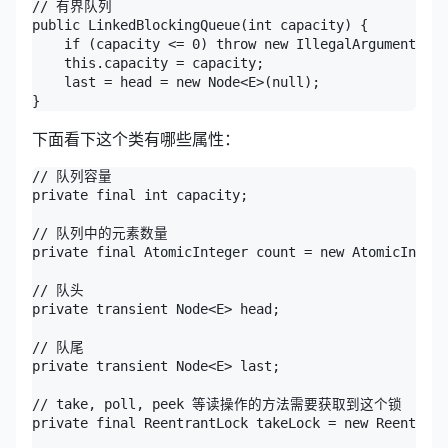
// 有界队列

public LinkedBlockingQueue(int capacity) {

    if (capacity <= 0) throw new IllegalArgumentExce
    this.capacity = capacity;

    last = head = new Node<E>(null);

}
下面看下这个类有哪些属性：
// 队列容量

private final int capacity;

// 队列中的元素数量

private final AtomicInteger count = new AtomicIntege
// 队头

private transient Node<E> head;

// 队尾

private transient Node<E> last;

// take, poll, peek 等读操作的方法需要获取到这个锁

private final ReentrantLock takeLock = new Reentrant