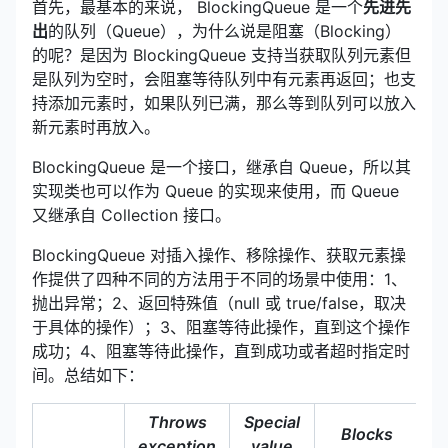
首先，最基本的来说， BlockingQueue 是一个
先进先
出
的队列（Queue），为什么说是阻塞（Blocking）
的呢？是因为 BlockingQueue 支持当获取队列元素但
是队列为空时，会阻塞等待队列中有元素再返回；也支
持添加元素时，如果队列已满，那么等到队列可以放入
新元素时再放入。
BlockingQueue 是一个接口，继承自 Queue，所以其
实现类也可以作为 Queue 的实现来使用，而 Queue
又继承自 Collection 接口。
BlockingQueue 对插入操作、移除操作、获取元素操
作提供了四种不同的方法用于不同的场景中使用：1、
抛出异常；2、返回特殊值（null 或 true/false，取决
于具体的操作）；3、阻塞等待此操作，直到这个操作
成功；4、阻塞等待此操作，直到成功或者超时指定时
间。总结如下：
Throws
Special
Blocks
T
exception
value