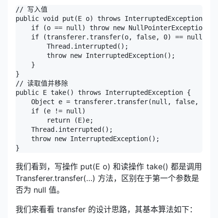
// 写入值

public void put(E o) throws InterruptedException {

    if (o == null) throw new NullPointerException();

    if (transferer.transfer(o, false, 0) == null) { 
        Thread.interrupted();

        throw new InterruptedException();

    }

}

// 读取值并移除

public E take() throws InterruptedException {

    Object e = transferer.transfer(null, false, 0); 
    if (e != null)

        return (E)e;

    Thread.interrupted();

    throw new InterruptedException();

}
我们看到，写操作 put(E o) 和读操作 take() 都是调用
Transferer.transfer(…) 方法，区别在于第一个参数是
否为 null 值。
我们来看看 transfer 的设计思路，其基本算法如下：