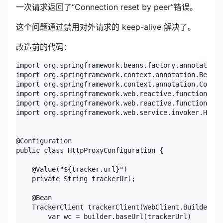
一次请求返回了“Connection reset by peer”错误。
这个问题通过禁用对外请求的 keep-alive 解决了。
改造前的代码：
import org.springframework.beans.factory.annotation.
import org.springframework.context.annotation.Bean;

import org.springframework.context.annotation.Config
import org.springframework.web.reactive.function.cli
import org.springframework.web.reactive.function.cli
import org.springframework.web.service.invoker.HttpS
@Configuration

public class HttpProxyConfiguration {

    @Value("${tracker.url}")

    private String trackerUrl;

    @Bean

    TrackerClient trackerClient(WebClient.Builder bu
        var wc = builder.baseUrl(trackerUrl)
