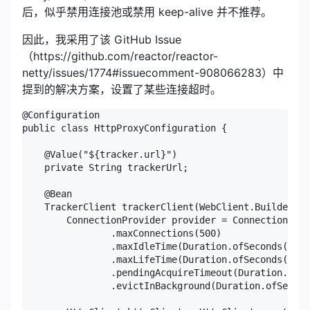
后，似乎禁用连接池或禁用 keep-alive 并不推荐。
因此，我采用了该 GitHub Issue
（https://github.com/reactor/reactor-
netty/issues/1774#issuecomment-908066283）中
提到的解决方案，设置了某些连接超时。
@Configuration

public class HttpProxyConfiguration {

    @Value("${tracker.url}")

    private String trackerUrl;

    @Bean

    TrackerClient trackerClient(WebClient.Builder bu
        ConnectionProvider provider = ConnectionProv
                .maxConnections(500)

                .maxIdleTime(Duration.ofSeconds(20))

                .maxLifeTime(Duration.ofSeconds(60))

                .pendingAcquireTimeout(Duration.ofSe
                .evictInBackground(Duration.ofSecond