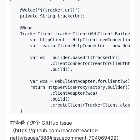
    @Value("${tracker.url}")

    private String trackerUrl;

    @Bean

    TrackerClient trackerClient(WebClient.Builder bu
        var httpClient = HttpClient.newConnection().
        var reactorClientHttpConnector = new Reactor
        var wc = builder.baseUrl(trackerUrl)

                .clientConnector(reactorClientHttpCo
                .build();

        var wca = WebClientAdapter.forClient(wc);

        return HttpServiceProxyFactory.builder()

                .clientAdapter(wca)

                .build()

                .createClient(TrackerClient.class);

    }
在查看了这个 GitHub Issue
（https://github.com/reactor/reactor-
netty/issues/388#issuecomment-704069492）