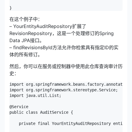
}
在这个例子中：
– YourEntityAuditRepository扩展了
RevisionRepository，这是一个处理修订的Spring
Data JPA接口。
– findRevisionsById方法允许你检索具有指定ID的实
体的所有修订。
然后，你可以在服务或控制器中使用此仓库查询审计历
史：
import org.springframework.beans.factory.annotation.
import org.springframework.stereotype.Service;

import java.util.List;

@Service

public class AuditService {

    private final YourEntityAuditRepository entityAu