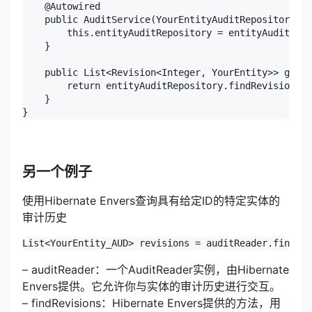
    @Autowired

    public AuditService(YourEntityAuditRepository en
        this.entityAuditRepository = entityAuditRepo
    }

    public List<Revision<Integer, YourEntity>> getEn
        return entityAuditRepository.findRevisionsBy
    }

}
另一个例子
使用Hibernate Envers查询具有给定ID的特定实体的
审计历史
List<YourEntity_AUD> revisions = auditReader.findRev
– auditReader：一个AuditReader实例，由Hibernate
Envers提供。它允许你与实体的审计历史进行交互。
– findRevisions：Hibernate Envers提供的方法，用