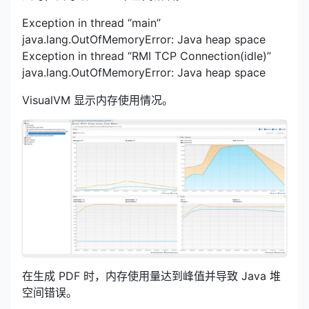
Exception in thread “main”
java.lang.OutOfMemoryError: Java heap space
Exception in thread “RMI TCP Connection(idle)”
java.lang.OutOfMemoryError: Java heap space
VisualVM 显示内存使用情况。
在生成 PDF 时，内存使用量达到峰值并导致 Java 堆
空间错误。