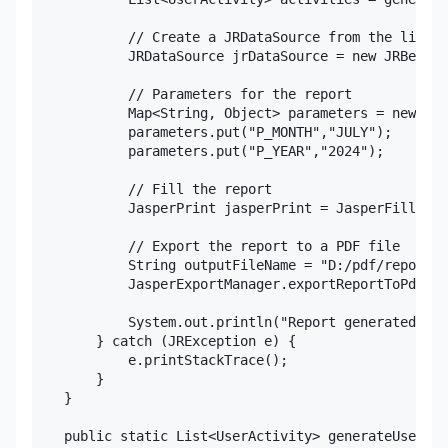
            // Create a JRDataSource from the list

            JRDataSource jrDataSource = new JRBeanCo
            // Parameters for the report

            Map<String, Object> parameters = new Has
            parameters.put("P_MONTH","JULY");

            parameters.put("P_YEAR","2024");

            // Fill the report

            JasperPrint jasperPrint = JasperFillMana
            // Export the report to a PDF file

            String outputFileName = "D:/pdf/report.p
            JasperExportManager.exportReportToPdfFil
            System.out.println("Report generated suc
        } catch (JRException e) {

            e.printStackTrace();

        }

    }

    public static List<UserActivity> generateUserAct