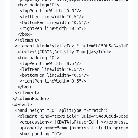
   <box padding="0">

    <topPen lineWidth="0.5"/>

    <leftPen lineWidth="0.5"/>

    <bottomPen lineWidth="0.5"/>

    <rightPen lineWidth="0.5"/>

   </box>

  </element>

  <element kind="staticText" uuid="b150b5c6-b1d0-414
   <text><![CDATA[Activity Time]]></text>

   <box padding="0">

    <topPen lineWidth="0.5"/>

    <leftPen lineWidth="0.5"/>

    <bottomPen lineWidth="0.5"/>

    <rightPen lineWidth="0.5"/>

   </box>

  </element>

 </columnHeader>

 <detail>

  <band height="20" splitType="Stretch">

   <element kind="textField" uuid="54d90e0d-3ebd-49e
    <expression><![CDATA[$F{userId}]]></expression>

    <property name="com.jaspersoft.studio.spreadshee
    <box padding="0">
