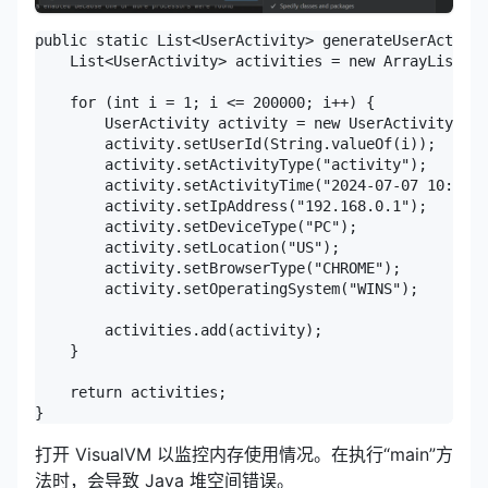
public static List<UserActivity> generateUserActivit
    List<UserActivity> activities = new ArrayList<>(
    for (int i = 1; i <= 200000; i++) {

        UserActivity activity = new UserActivity();

        activity.setUserId(String.valueOf(i));

        activity.setActivityType("activity");

        activity.setActivityTime("2024-07-07 10:00:0
        activity.setIpAddress("192.168.0.1");

        activity.setDeviceType("PC");

        activity.setLocation("US");

        activity.setBrowserType("CHROME");

        activity.setOperatingSystem("WINS");

        activities.add(activity);

    }

    return activities;

}
打开 VisualVM 以监控内存使用情况。在执行“main”方
法时，会导致 Java 堆空间错误。