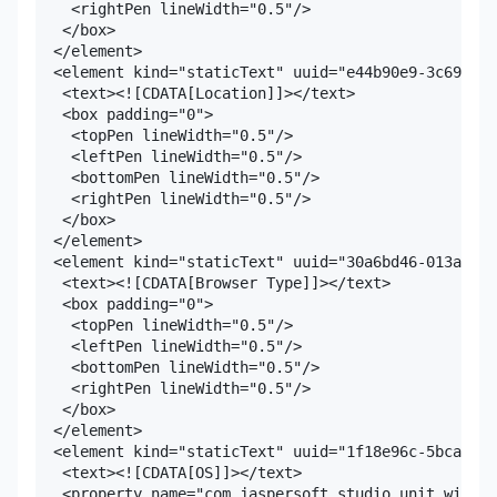
    <rightPen lineWidth="0.5"/>

   </box>

  </element>

  <element kind="staticText" uuid="e44b90e9-3c69-43e
   <text><![CDATA[Location]]></text>

   <box padding="0">

    <topPen lineWidth="0.5"/>

    <leftPen lineWidth="0.5"/>

    <bottomPen lineWidth="0.5"/>

    <rightPen lineWidth="0.5"/>

   </box>

  </element>

  <element kind="staticText" uuid="30a6bd46-013a-42d
   <text><![CDATA[Browser Type]]></text>

   <box padding="0">

    <topPen lineWidth="0.5"/>

    <leftPen lineWidth="0.5"/>

    <bottomPen lineWidth="0.5"/>

    <rightPen lineWidth="0.5"/>

   </box>

  </element>

  <element kind="staticText" uuid="1f18e96c-5bca-4a9
   <text><![CDATA[OS]]></text>

   <property name="com.jaspersoft.studio.unit.width"