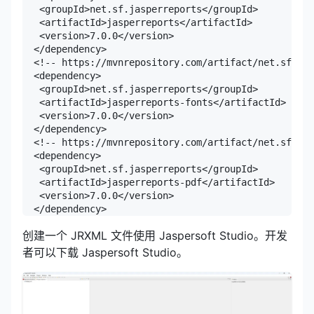
   <groupId>net.sf.jasperreports</groupId>

   <artifactId>jasperreports</artifactId>

   <version>7.0.0</version>

  </dependency>

  <!-- https://mvnrepository.com/artifact/net.sf.jas
  <dependency>

   <groupId>net.sf.jasperreports</groupId>

   <artifactId>jasperreports-fonts</artifactId>

   <version>7.0.0</version>

  </dependency>

  <!-- https://mvnrepository.com/artifact/net.sf.jas
  <dependency>

   <groupId>net.sf.jasperreports</groupId>

   <artifactId>jasperreports-pdf</artifactId>

   <version>7.0.0</version>

  </dependency>
创建一个 JRXML 文件使用 Jaspersoft Studio。开发
者可以下载 Jaspersoft Studio。