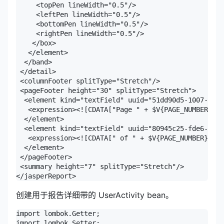
     <topPen lineWidth="0.5"/>

     <leftPen lineWidth="0.5"/>

     <bottomPen lineWidth="0.5"/>

     <rightPen lineWidth="0.5"/>

    </box>

   </element>

  </band>

 </detail>

 <columnFooter splitType="Stretch"/>

 <pageFooter height="30" splitType="Stretch">

  <element kind="textField" uuid="51dd90d5-1007-42db
   <expression><![CDATA["Page " + $V{PAGE_NUMBER}]]>
  </element>

  <element kind="textField" uuid="80945c25-fde6-4116
   <expression><![CDATA[" of " + $V{PAGE_NUMBER}]]><
  </element>

 </pageFooter>

 <summary height="7" splitType="Stretch"/>

</jasperReport>
创建用于报告详细带的 UserActivity bean。
import lombok.Getter;

import lombok.Setter;
