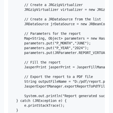
        // Create a JRGzipVirtualizer

        JRGzipVirtualizer virtualizer = new JRGzipVi
        // Create a JRDataSource from the list

        JRDataSource jrDataSource = new JRBeanCollec
        // Parameters for the report

        Map<String, Object> parameters = new HashMap
        parameters.put("P_MONTH","JUNE");

        parameters.put("P_YEAR","2024");

        parameters.put(JRParameter.REPORT_VIRTUALIZE
        // Fill the report

        JasperPrint jasperPrint = JasperFillManager.
        // Export the report to a PDF file

        String outputFileName = "D:/pdf/report.pdf";

        JasperExportManager.exportReportToPdfFile(ja
        System.out.println("Report generated success
    } catch (JRException e) {

        e.printStackTrace();

    }
