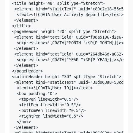
 <title height="48" splitType="Stretch">

  <element kind="staticText" uuid="c89c2c18-55e5-444
   <text><![CDATA[User Activity Report]]></text>

  </element>

 </title>

 <pageHeader height="20" splitType="Stretch">

  <element kind="textField" uuid="f98a5196-d2e6-44f9
   <expression><![CDATA["MONTH "+$P{P_MONTH}]]></exp
  </element>

  <element kind="textField" uuid="264db46d-a662-4b6a
   <expression><![CDATA["YEAR "+$P{P_YEAR}]]></expre
  </element>

 </pageHeader>

 <columnHeader height="30" splitType="Stretch">

  <element kind="staticText" uuid="33d063a8-53cd-47c
   <text><![CDATA[User ID]]></text>

   <box padding="0">

    <topPen lineWidth="0.5"/>

    <leftPen lineWidth="0.5"/>

    <bottomPen lineWidth="0.5"/>

    <rightPen lineWidth="0.5"/>

   </box>

  </element>

  <element kind="staticText" uuid="096f62de-e9cf-4eb