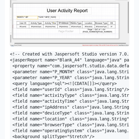
<!-- Created with Jaspersoft Studio version 7.0.0.fi
<jasperReport name="Blank_A4" language="java" pageWi
 <property name="com.jaspersoft.studio.data.defaultd
 <parameter name="P_MONTH" class="java.lang.String"/
 <parameter name="P_YEAR" class="java.lang.String"/>

 <query language="sql"><![CDATA[]]></query>

 <field name="userId" class="java.lang.String"/>

 <field name="activityType" class="java.lang.String"
 <field name="activityTime" class="java.lang.String"
 <field name="ipAddress" class="java.lang.String"/>

 <field name="deviceType" class="java.lang.String"/>

 <field name="location" class="java.lang.String"/>

 <field name="browserType" class="java.lang.String"/
 <field name="operatingSystem" class="java.lang.Stri
 <background splitType="Stretch"/>
