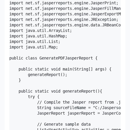
import net.sf.jasperreports.engine.JasperPrint;

import net.sf.jasperreports.engine.JasperFillManager
import net.sf.jasperreports.engine.JasperExportManag
import net.sf.jasperreports.engine.JRException;

import net.sf.jasperreports.engine.data.JRBeanCollec
import java.util.ArrayList;

import java.util.HashMap;

import java.util.List;

import java.util.Map;

public class GeneratePDFJasperReport {

    public static void main(String[] args) {

        generateReport();

    }

    public static void generateReport(){

        try {

            // Compile the Jasper report from .jrxml
            String sourceFileName = "C:/JaspersoftWo
            JasperReport jasperReport = JasperCompil
            // Generate sample data

            List<UserActivity> activities = generate