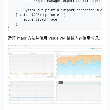
        JasperExportManager.exportReportToPdfFile(ja
        System.out.println("Report generated success
    } catch (JRException e) {

        e.printStackTrace();

    }

}
运行“main”方法并使用 VisualVM 监控内存使用情况。