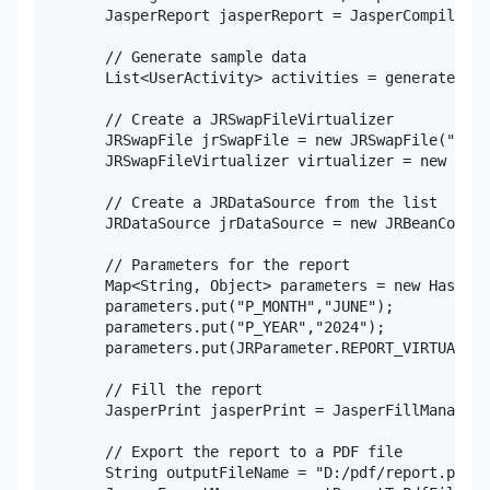
        JasperReport jasperReport = JasperCompileMan
        // Generate sample data

        List<UserActivity> activities = generateUser
        // Create a JRSwapFileVirtualizer

        JRSwapFile jrSwapFile = new JRSwapFile("C:/J
        JRSwapFileVirtualizer virtualizer = new JRSw
        // Create a JRDataSource from the list

        JRDataSource jrDataSource = new JRBeanCollec
        // Parameters for the report

        Map<String, Object> parameters = new HashMap
        parameters.put("P_MONTH","JUNE");

        parameters.put("P_YEAR","2024");

        parameters.put(JRParameter.REPORT_VIRTUALIZE
        // Fill the report

        JasperPrint jasperPrint = JasperFillManager.
        // Export the report to a PDF file

        String outputFileName = "D:/pdf/report.pdf";
