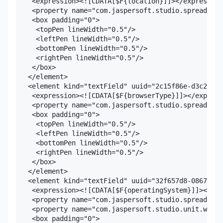
    <expression><![CDATA[$F{location}]]></expression
    <property name="com.jaspersoft.studio.spreadshee
    <box padding="0">

     <topPen lineWidth="0.5"/>

     <leftPen lineWidth="0.5"/>

     <bottomPen lineWidth="0.5"/>

     <rightPen lineWidth="0.5"/>

    </box>

   </element>

   <element kind="textField" uuid="2c15f86e-d3c2-48e
    <expression><![CDATA[$F{browserType}]]></express
    <property name="com.jaspersoft.studio.spreadshee
    <box padding="0">

     <topPen lineWidth="0.5"/>

     <leftPen lineWidth="0.5"/>

     <bottomPen lineWidth="0.5"/>

     <rightPen lineWidth="0.5"/>

    </box>

   </element>

   <element kind="textField" uuid="32f657d8-0867-4df
    <expression><![CDATA[$F{operatingSystem}]]></exp
    <property name="com.jaspersoft.studio.spreadshee
    <property name="com.jaspersoft.studio.unit.width
    <box padding="0">
