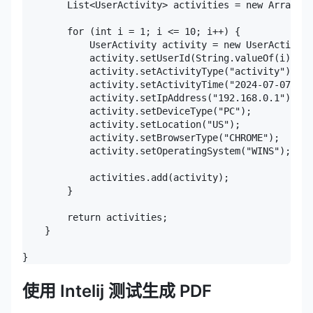
        List<UserActivity> activities = new ArrayLis
        for (int i = 1; i <= 10; i++) {

            UserActivity activity = new UserActivity
            activity.setUserId(String.valueOf(i));

            activity.setActivityType("activity");

            activity.setActivityTime("2024-07-07 10:
            activity.setIpAddress("192.168.0.1");

            activity.setDeviceType("PC");

            activity.setLocation("US");

            activity.setBrowserType("CHROME");

            activity.setOperatingSystem("WINS");

            activities.add(activity);

        }

        return activities;

    }

}
使用 Intelij 测试生成 PDF