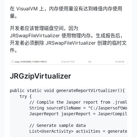
在 VisualVM 上，内存使用量没有达到峰值内存使用
量。
开发者应该管理磁盘空间，因为
JRSwapFileVirtualizer 使用物理内存。生成报告后，
开发者必须删除 JRSwapFileVirtualizer 创建的临时文
件。
JRGzipVirtualizer
public static void generateReportVirtualizer(){

    try {

        // Compile the Jasper report from .jrxml to 
        String sourceFileName = "C:/JaspersoftWorksp
        JasperReport jasperReport = JasperCompileMan
        // Generate sample data

        List<UserActivity> activities = generateUser