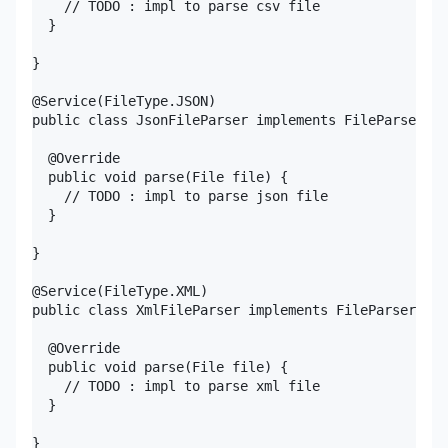
    // TODO : impl to parse csv file

  }

}

@Service(FileType.JSON)

public class JsonFileParser implements FileParser {

  @Override

  public void parse(File file) {

    // TODO : impl to parse json file

  }

}

@Service(FileType.XML)

public class XmlFileParser implements FileParser {

  @Override

  public void parse(File file) {

    // TODO : impl to parse xml file

  }

}