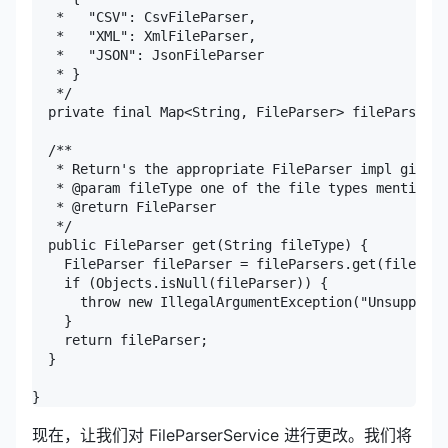
   *   "CSV": CsvFileParser,

   *   "XML": XmlFileParser,

   *   "JSON": JsonFileParser

   * }

   */

  private final Map<String, FileParser> fileParsers;

  /**

   * Return's the appropriate FileParser impl given 
   * @param fileType one of the file types mentioned
   * @return FileParser

   */

  public FileParser get(String fileType) {

    FileParser fileParser = fileParsers.get(fileType
    if (Objects.isNull(fileParser)) {

      throw new IllegalArgumentException("Unsupporte
    }

    return fileParser;

  }

}
现在，让我们对 FileParserService 进行更改。我们将