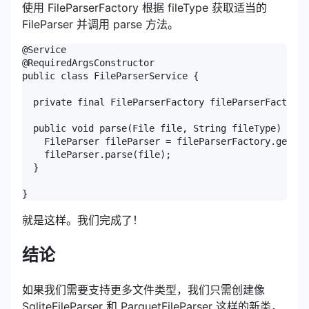
使用 FileParserFactory 根据 fileType 获取适当的
FileParser 并调用 parse 方法。
@Service

@RequiredArgsConstructor

public class FileParserService {

  private final FileParserFactory fileParserFactory;

  public void parse(File file, String fileType) {

    FileParser fileParser = fileParserFactory.get(fi
    fileParser.parse(file);

  }

}
就是这样。我们完成了！
结论
如果我们需要支持更多文件类型，我们只需创建像
SqliteFileParser 和 ParquetFileParser 这样的新类，