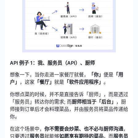
API 例子 1：我、服务员（API）、厨师
想象一下，当你走进一家餐厅就餐，
「你」
便是
「用
户」
，这家
「餐厅」
就是
「软件应用程序」
。
你想点菜的时候，并不是直接告诉「厨师」，而是透过
「服务员」转达你的需求; 而
厨师相当于
「后台」
，厨
师接到订单后才会料理菜品，并由服务员将菜品传递给
你。
在这个场景中，
你不需要会炒菜、也不必与厨师沟通
，
只要透过
服务员
就能够
如愿享有期待的菜品
，而
服务员