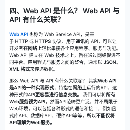
四、Web API 是什么？ Web API 与
API 有什么关联？
Web API
也称为 Web Service API，是基
于
HTTP
或
HTTPS
协议、用于
通讯
的 API，可以让
开发者
在网络上
轻松串接各个应用程序、服务与功能。
Web API 建立在 Web 技术之上，旨在通过网络促进不
同平台、应用程式与服务之间的整合，通常以
JSON、
XML 格式
来传递数据。
那么 Web API 与 API 有什么关联呢？ 其实
Web API
是API的一种实现形式
，特指在
网络上
运行的API，这
种形式的API
更容易进行信息交换。
我们可以将
所有
Web服务视为API
，然而API范畴更广泛，并不局限于
Web环境，可以包括各种形式的通信和接口，例如函
式库API、数据库API、硬件API等等，所以
不能仅将
API理解为Web服务。