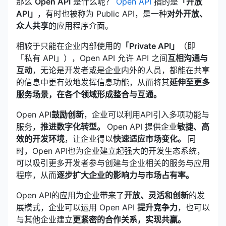
那么
Open API
是什么呢？
Open API
指的是
「开放
API」
，有时也被称为 Public API，是一种
对外开放、
众人共享
的应用程序介面。
相较于只能在企业内部使用的
「Private API」
（即
「私有 API」），Open API 允许 API 之间
互相沟通与
互动
，无论是开发者或是企业内外的人员，都能在共享
的信息中更有效地发挥信息功能，从而将其
延伸至更多
服务场景，在各个领域形成整合与互通。
Open API
鼓励创新
，企业可以利用API引入多项功能与
服务，
推进数字化转型。
Open API 提供企业
敏捷、高
效的开发环境
，让企业得以
快速适应市场变化。
同
时，Open API也为企业建立起强大的开发生态系统，
可以吸引更多开发者参与创建与企业相关的服务与应用
程序，从而
逐步扩大企业的影响力与市场占有率。
Open API的应用为企业带来了
开放、灵活和创新
的发
展模式，企业可以运用 Open API
提升竞争力
，也可以
与其他企业建立
更紧密的合作关系，实现共赢。