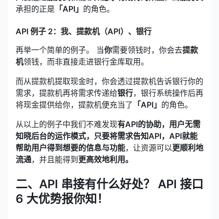
承担的正是
「API」
的角色。
API 例子 2：我、提款机（API）、银行
再举一个简单的例子。 当
你
需要领钱时，你会去
提款
机
领钱，而非直接走进银行金库取用。
而从提款机提取现金时，你会透过提款机告诉银行你的
需求，提款机再将需求传递给
银行
，银行系统操作后再
将现金提供给你，提款机便充当了
「API」
的角色。
从以上的例子中我们不难发现
有API的协助，用户无需
知晓后台的运作模式，只要将需求告知API，API就能
帮助用户得到想要的信息与功能
，让资源可以
更顺利地
流通
，并且能得到
更高效地利用。
二、API 串接有什么好处？ API 接口
6 大优势报你知！