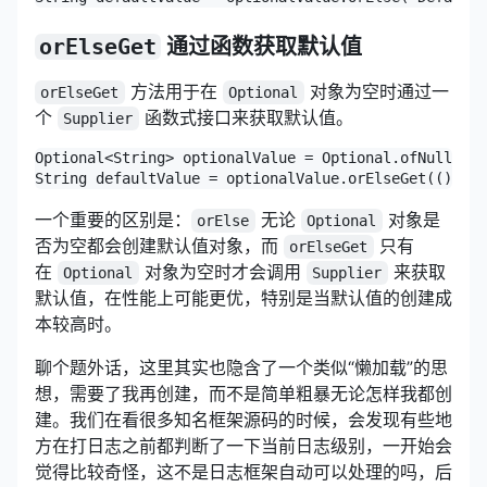
orElseGet
通过函数获取默认值
方法用于在
对象为空时通过一
orElseGet
Optional
个
函数式接口来获取默认值。
Supplier
Optional<String> optionalValue = Optional.ofNullable
String defaultValue = optionalValue.orElseGet(() -> 
一个重要的区别是：
无论
对象是
orElse
Optional
否为空都会创建默认值对象，而
只有
orElseGet
在
对象为空时才会调用
来获取
Optional
Supplier
默认值，在性能上可能更优，特别是当默认值的创建成
本较高时。
聊个题外话，这里其实也隐含了一个类似“懒加载”的思
想，需要了我再创建，而不是简单粗暴无论怎样我都创
建。我们在看很多知名框架源码的时候，会发现有些地
方在打日志之前都判断了一下当前日志级别，一开始会
觉得比较奇怪，这不是日志框架自动可以处理的吗，后