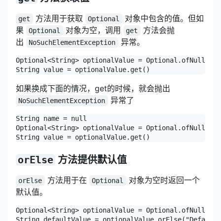
方法用于获取
对象中包含的值。但如
get
Optional
果
对象为空，调用
方法会抛
Optional
get
出
异常。
NoSuchElementException
Optional<String> optionalValue = Optional.ofNullable
String value = optionalValue.get()
如果换成下面的情况，get的时候，就会抛出
异常了
NoSuchElementException
String name = null

Optional<String> optionalValue = Optional.ofNullable
String value = optionalValue.get()
orElse
方法提供默认值
方法用于在
对象为空时返回一个
orElse
Optional
默认值。
Optional<String> optionalValue = Optional.ofNullable
String defaultValue = optionalValue.orElse("Default 