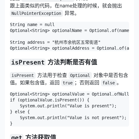
跟上面类似的代码，在name处理的时候，就会抛出
异常。
NullPointerException
String name = null

Optional<String> optionalName = Optional.of(name)

String address = "杭州市余杭区五常街道"

Optional<String> optionalAddress = Optional.of(addre
isPresent
方法判断是否有值
方法用于检查
对象中是否包含
isPresent
Optional
值。如果包含值，返回
；否则返回
。
true
false
Optional<String> optionalValue = Optional.ofNullable
if (optionalValue.isPresent()) {

    System.out.println("Value is present");

} else {

    System.out.println("Value is not present");

}
get
方法获取值