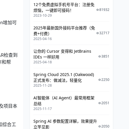
Maven使用
12个免费虚拟手机号平台：注册免
81932
烦恼，一键即可接码！
依赖的配置
2023-10-29
en增加可
依赖范围
2025年最新国外接码平台推荐（免
32717
费+付费）
传递性依赖
2025-04-16
依赖范围
让你的 Cursor 变得和 JetBrains
AR检查到
Maven和Gradle的比较
3851
IDEs 一样好用
作和帮
2025-04-18
依赖管理系统
Spring Cloud 2025.1 (Oakwood)
多模块构建
2250
正式发布：做减法，轻量化
2025-11-28
一致的项目结构
一致的构建模型
AI智能体（AI Agent）最常用框架
2051
总结
插件机制
以及项目本
2025-11-17
Spring AI 参数配置详解，效果提升
和综合工
2050
立竿见影