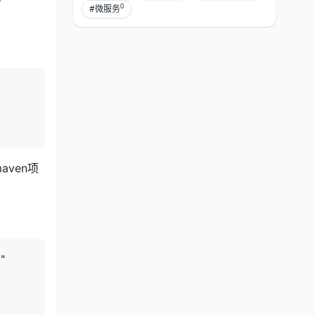
0
#微服务
aven项
"
