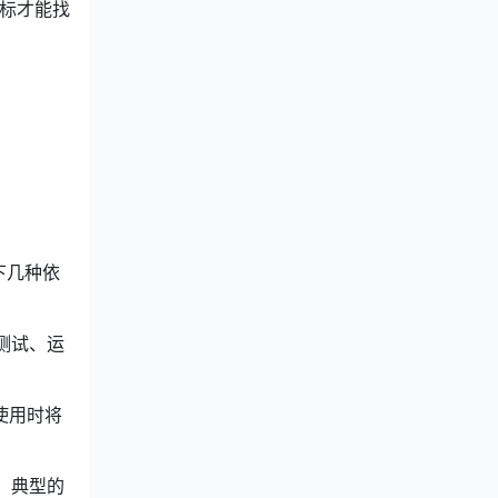
据坐标才能找
如下几种依
、测试、运
的使用时将
效。典型的