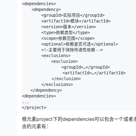
<dependencies>

    <dependency>

        <groupId>实际项目</groupId>

　　　　 <artifactId>模块</artifactId>

　　　　 <version>版本</version>

　　　　 <type>依赖类型</type>

　　　　 <scope>依赖范围</scope>

　　　　 <optional>依赖是否可选</optional>

　　　　 <!—主要用于排除传递性依赖-->

　　　　 <exclusions>

　　　　     <exclusion>

　　　　　　　    <groupId>…</groupId>

　　　　　　　　　 <artifactId>…</artifactId>

　　　　　　　</exclusion>

　　　　 </exclusions>

　　</dependency>

<dependencies>

...

</project>
根元素project下的dependencies可以包含一
含的元素有：