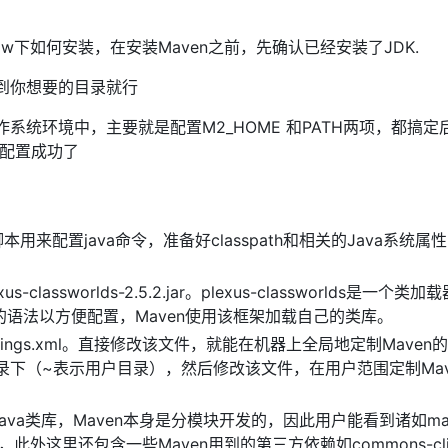
ow下如何安装，在安装Maven之前，先确认已经安装了JDK.
到你想要的目录就行
系统环境中，主要就是配置M2_HOME 和PATH两项，都搞定
明配置成功了
用来配置java命令，准备好classpath和相关的Java系统属
assworlds-2.5.2.jar。plexus-classworlds是一个类
的语法以方便配置，Maven使用该框架加载自己的类库。
tings.xml。直接修改该文件，就能在机器上全局地定制Maven
目录下（~表示用户目录），然后修改该文件，在用户范围定制Mav
Java类库，Maven本身是分模块开发的，因此用户能看到诸如mav
r之类的文件，此外这里还包含一些Maven用到的第三方依赖如commons-cli