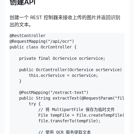
创建API
创建一个 REST 控制器来接收上传的图片并返回识别
出的文本。
@RestController

@RequestMapping("/api/ocr")

public class OcrController {

    private final OcrService ocrService;

    public OcrController(OcrService ocrService) {

        this.ocrService = ocrService;

    }

    @PostMapping("/extract-text")

    public String extractText(@RequestParam("file") 
        try {

            // 将 MultipartFile 保存为临时文件

            File tempFile = File.createTempFile("upl
            file.transferTo(tempFile);

            // 使用 OCR 服务提取文本
