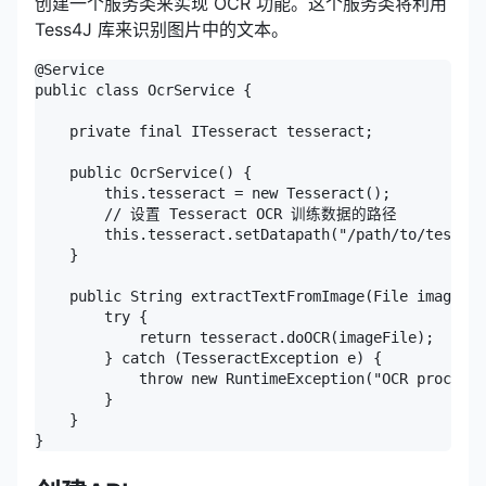
创建一个服务类来实现 OCR 功能。这个服务类将利用
Tess4J 库来识别图片中的文本。
@Service

public class OcrService {

    private final ITesseract tesseract;

    public OcrService() {

        this.tesseract = new Tesseract();

        // 设置 Tesseract OCR 训练数据的路径

        this.tesseract.setDatapath("/path/to/tessdat
    }

    public String extractTextFromImage(File imageFil
        try {

            return tesseract.doOCR(imageFile);

        } catch (TesseractException e) {

            throw new RuntimeException("OCR processi
        }

    }

}