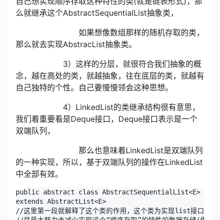
自己想实现顺序存取这种特性的类(就是链表形式)，那
么就继承这个AbstractSequentialList抽象类，
如果想像数组那样的随机存取的类，
那么就去实现AbstracList抽象类。
3）这样的分层，就很符合我们抽象的概
念，越在高处的类，就越抽象，往在底层的类，就越有
自己独特的个性。自己要慢慢领会这种思想。
4）LinkedList的类继承结构很有意思，
我们着重要看是Deque接口，Deque接口表示是一个
双端队列，
那么也意味着LinkedList是双端队列
的一种实现，所以，基于双端队列的操作在LinkedList
中全部有效。
public abstract class AbstractSequentialList<E>

extends AbstractList<E>

//这里第一段就解释了这个类的作用，这个类为实现list接口提供
//尽最大努力去减少实现这个“顺序存取”的特性的数据存储(例如链