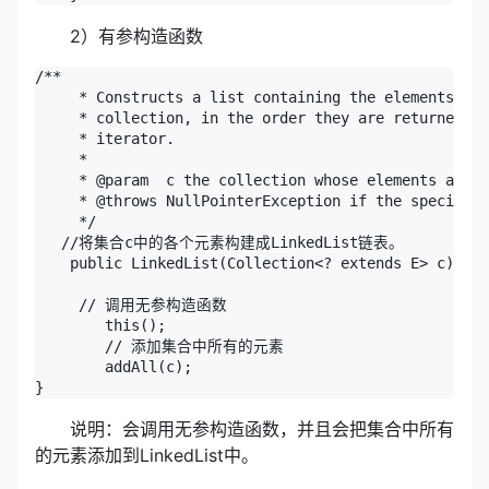
2）有参构造函数
/**

     * Constructs a list containing the elements of 
     * collection, in the order they are returned by
     * iterator.

     *

     * @param  c the collection whose elements are t
     * @throws NullPointerException if the specified
     */

   //将集合c中的各个元素构建成LinkedList链表。

    public LinkedList(Collection<? extends E> c) {

     // 调用无参构造函数

        this();

        // 添加集合中所有的元素

        addAll(c);

}
说明：会调用无参构造函数，并且会把集合中所有
的元素添加到LinkedList中。