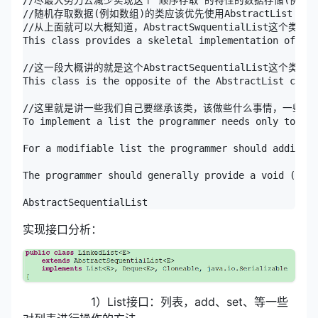
//随机存取数据(例如数组)的类应该优先使用AbstractList

//从上面就可以大概知道，AbstractSwquentialList这个
This class provides a skeletal implementation of the
//这一段大概讲的就是这个AbstractSequentialList这个类和
This class is the opposite of the AbstractList class
//这里就是讲一些我们自己要继承该类，该做些什么事情，一些规范
To implement a list the programmer needs only to ext
For a modifiable list the programmer should addition
The programmer should generally provide a void (no a
AbstractSequentialList
实现接口分析：
1）List接口：列表，add、set、等一些