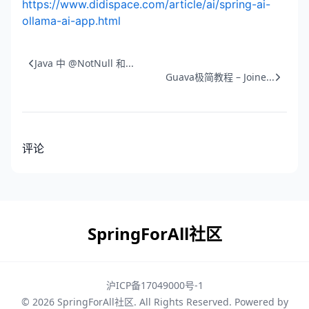
https://www.didispace.com/article/ai/spring-ai-
ollama-ai-app.html
Java 中 @NotNull 和...
Guava极简教程 – Joine...
评论
SpringForAll社区
沪ICP备17049000号-1
© 2026
SpringForAll社区
. All Rights Reserved. Powered by