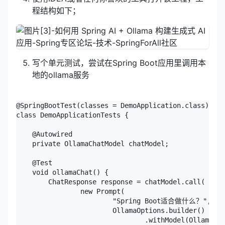
程结构如下；
写个单元测试，尝试在Spring Boot应用里调用本
地的ollama服务
@SpringBootTest(classes = DemoApplication.class)

class DemoApplicationTests {

    @Autowired

    private OllamaChatModel chatModel;

    @Test

    void ollamaChat() {

        ChatResponse response = chatModel.call(

                new Prompt(

                        "Spring Boot适合做什么？",

                        OllamaOptions.builder()

                                .withModel(OllamaMod