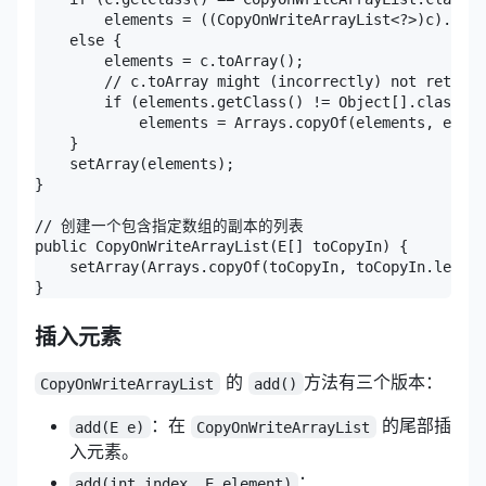
        elements = ((CopyOnWriteArrayList<?>)c).getA
    else {

        elements = c.toArray();

        // c.toArray might (incorrectly) not return 
        if (elements.getClass() != Object[].class)

            elements = Arrays.copyOf(elements, eleme
    }

    setArray(elements);

}

// 创建一个包含指定数组的副本的列表

public CopyOnWriteArrayList(E[] toCopyIn) {

    setArray(Arrays.copyOf(toCopyIn, toCopyIn.length
}
插入元素
的
方法有三个版本：
CopyOnWriteArrayList
add()
：在
的尾部插
add(E e)
CopyOnWriteArrayList
入元素。
：
add(int index, E element)