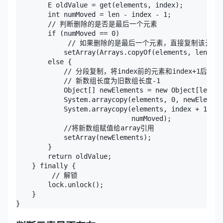
        E oldValue = get(elements, index);

        int numMoved = len - index - 1;

        // 判断删除的是否是最后一个元素

        if (numMoved == 0)

             // 如果删除的是最后一个元素，直接复制该元
            setArray(Arrays.copyOf(elements, len - 1
        else {

            // 分段复制，将index前的元素和index+1后
            // 新数组长度为旧数组长度-1

            Object[] newElements = new Object[len - 
            System.arraycopy(elements, 0, newElement
            System.arraycopy(elements, index + 1, ne
                             numMoved);

            //将新数组赋值给array引用

            setArray(newElements);

        }

        return oldValue;

    } finally {

         // 解锁

        lock.unlock();

    }

}