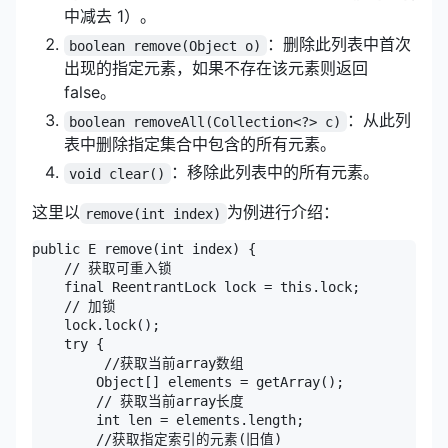
中减去 1）。
：删除此列表中首次
boolean remove(Object o)
出现的指定元素，如果不存在该元素则返回
false。
：从此列
boolean removeAll(Collection<?> c)
表中删除指定集合中包含的所有元素。
：移除此列表中的所有元素。
void clear()
这里以
为例进行介绍：
remove(int index)
public E remove(int index) {

    // 获取可重入锁

    final ReentrantLock lock = this.lock;

    // 加锁

    lock.lock();

    try {

         //获取当前array数组

        Object[] elements = getArray();

        // 获取当前array长度

        int len = elements.length;

        //获取指定索引的元素(旧值)
