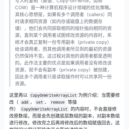
写入时复制（英语：Copy-on-write，简称
COW）是一种计算机程序设计领域的优化策略。
其核心思想是，如果有多个调用者（callers）同
时请求相同资源（如内存或磁盘上的数据存
储），他们会共同获取相同的指针指向相同的资
源，直到某个调用者试图修改资源的内容时，系
统才会真正复制一份专用副本（private copy）
给该调用者，而其他调用者所见到的最初的资源
仍然保持不变。这过程对其他的调用者都是透明
的。此作法主要的优点是如果调用者没有修改该
资源，就不会有副本（private copy）被创建，
因此多个调用者只是读取操作时可以共享同一份
资源。
这里再以
为例介绍：当需要修
CopyOnWriteArrayList
改（
，
、
等操
add
set
remove
作）
的内容时，不会直接修
CopyOnWriteArrayList
改原数组，而是会先创建底层数组的副本，对副本数组
进行修改，修改完之后再将修改后的数组赋值回去，这