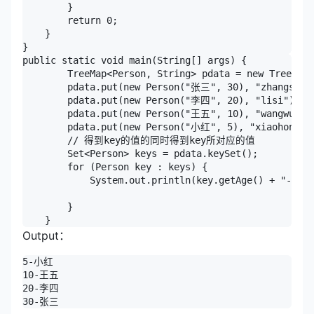
        }

        return 0;

    }

}
public static void main(String[] args) {

        TreeMap<Person, String> pdata = new TreeMap<
        pdata.put(new Person("张三", 30), "zhangsan")
        pdata.put(new Person("李四", 20), "lisi");

        pdata.put(new Person("王五", 10), "wangwu");

        pdata.put(new Person("小红", 5), "xiaohong");
        // 得到key的值的同时得到key所对应的值

        Set<Person> keys = pdata.keySet();

        for (Person key : keys) {

            System.out.println(key.getAge() + "-" + 
        }

    }
Output：
5-小红

10-王五

20-李四

30-张三