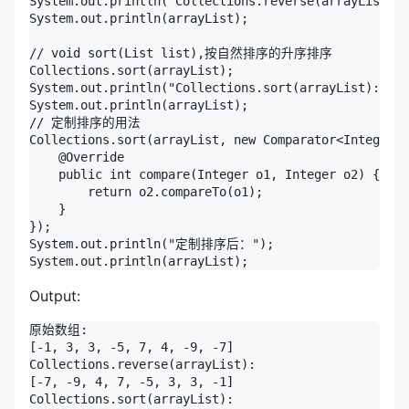
System.out.println("Collections.reverse(arrayList):"
System.out.println(arrayList);

// void sort(List list),按自然排序的升序排序

Collections.sort(arrayList);

System.out.println("Collections.sort(arrayList):");

System.out.println(arrayList);

// 定制排序的用法

Collections.sort(arrayList, new Comparator<Integer>(
    @Override

    public int compare(Integer o1, Integer o2) {

        return o2.compareTo(o1);

    }

});

System.out.println("定制排序后：");

System.out.println(arrayList);
Output:
原始数组:

[-1, 3, 3, -5, 7, 4, -9, -7]

Collections.reverse(arrayList):

[-7, -9, 4, 7, -5, 3, 3, -1]

Collections.sort(arrayList):
