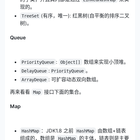
现的。
(有序，唯一): 红黑树(自平衡的排序二叉
TreeSet
树)。
Queue
:
数组来实现小顶堆。
PriorityQueue
Object[]
:
。
DelayQueue
PriorityQueue
: 可扩容动态双向数组。
ArrayDeque
再来看看
接口下面的集合。
Map
Map
：JDK1.8 之前
由数组+链表
HashMap
HashMap
组成的，数组是
的主体，链表则是主要
HashMap