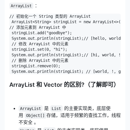
：
ArrayList
// 初始化一个 String 类型的 ArrayList

 ArrayList<String> stringList = new ArrayList<>(Arra
// 添加元素到 ArrayList 中

 stringList.add("goodbye");

 System.out.println(stringList);// [hello, world, !,
 // 修改 ArrayList 中的元素

 stringList.set(0, "hi");

 System.out.println(stringList);// [hi, world, !, go
 // 删除 ArrayList 中的元素

 stringList.remove(0);

 System.out.println(stringList); // [world, !, goodb
ArrayList 和 Vector 的区别?（了解即可）
是
的主要实现类，底层使
ArrayList
List
用
存储，适用于频繁的查找工作，线程
Object[]
不安全 。