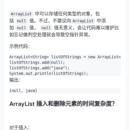
中可以存储任何类型的对象，包
ArrayList
括
值。不过，不建议向
中添
null
ArrayList
加
值，
值无意义，会让代码难以维护比
null
null
如忘记做判空处理就会导致空指针异常。
示例代码：
ArrayList<String> listOfStrings = new ArrayList<>();

listOfStrings.add(null);

listOfStrings.add("java");

System.out.println(listOfStrings);
输出：
[null, java]
ArrayList 插入和删除元素的时间复杂度？
对于插入：