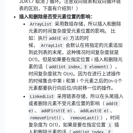
JDK1.7 取消了循环。注意双向链表和双向循环链
表的区别，下面有介绍到！）
插入和删除是否受元素位置的影响：
采用数组存储，所以插入和删除
ArrayList
元素的时间复杂度受元素位置的影响。 比
如：执行
方法的时
add(E e)
候，
会默认在将指定的元素追加
ArrayList
到此列表的末尾，这种情况时间复杂度就是
O(1)。但是如果要在指定位置 i 插入和删除元
素的话（
），
add(int index, E element)
时间复杂度就为 O(n)。因为在进行上述操作
的时候集合中第 i 和第 i 个元素之后的(n-i)个
元素都要执行向后位/向前移一位的操作。
采用链表存储，所以在头尾插入
LinkedList
或者删除元素不受元素位置的影响（
add(E 
、
、
、
e)
addFirst(E e)
addLast(E e)
、
），时间
removeFirst()
removeLast()
复杂度为 O(1)，如果是要在指定位置
插
i
入和删除元素的话（
add(int index, E 