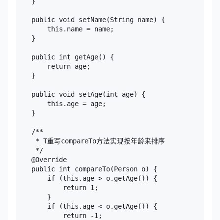
    }

    public void setName(String name) {

        this.name = name;

    }

    public int getAge() {

        return age;

    }

    public void setAge(int age) {

        this.age = age;

    }

    /**

     * T重写compareTo方法实现按年龄来排序

     */

    @Override

    public int compareTo(Person o) {

        if (this.age > o.getAge()) {

            return 1;

        }

        if (this.age < o.getAge()) {

            return -1;
