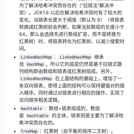
为了解决哈希冲突而存在的（“拉链法”解决冲
突）。JDK1.8 以后在解决哈希冲突时有了较大的
变化，当链表长度大于阈值（默认为 8）（将链表
转换成红黑树前会判断，如果当前数组的长度小于
64，那么会选择先进行数组扩容，而不是转换为
红黑树）时，将链表转化为红黑树，以减少搜索时
间。
：
继承
LinkedHashMap
LinkedHashMap
自
，所以它的底层仍然是基于拉链式散
HashMap
列结构即由数组和链表或红黑树组成。另外，
在上面结构的基础上，增加了一
LinkedHashMap
条双向链表，使得上面的结构可以保持键值对的插
入顺序。同时通过对链表进行相应的操作，实现了
访问顺序相关逻辑。
：数组+链表组成的，数组
Hashtable
是
的主体，链表则是主要为了解决哈
Hashtable
希冲突而存在的。
：红黑树（自平衡的排序二叉树）。
TreeMap