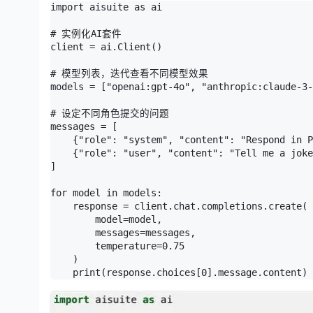
import aisuite as ai

# 实例化AI套件

client = ai.Client()

# 模型列表，迭代查看不同模型效果

models = ["openai:gpt-4o", "anthropic:claude-3-
# 设定不同角色提交的问题

messages = [

    {"role": "system", "content": "Respond in P
    {"role": "user", "content": "Tell me a joke
]

for model in models:

    response = client.chat.completions.create(

        model=model,

        messages=messages,

        temperature=0.75

    )

    print(response.choices[0].message.content)