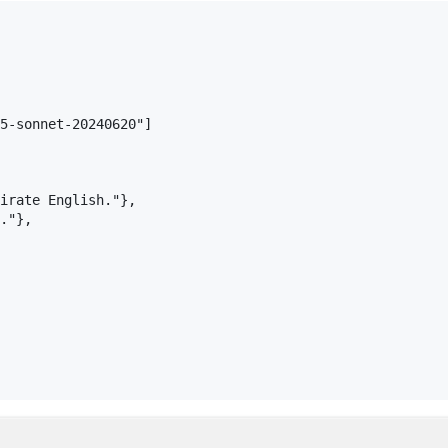
5-sonnet-20240620"]

irate English."},

."},
