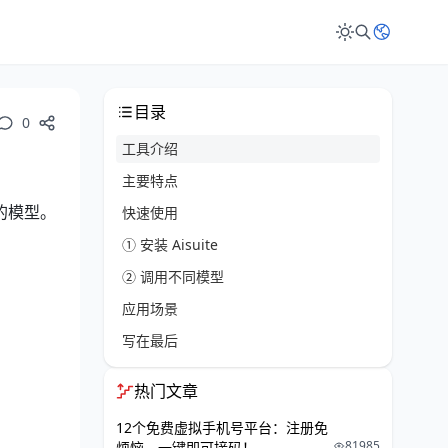
目录
0
工具介绍
主要特点
大的模型。
快速使用
① 安装 Aisuite
② 调用不同模型
应用场景
写在最后
热门文章
12个免费虚拟手机号平台：注册免
81985
烦恼，一键即可接码！