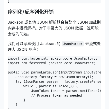
}
序列化/反序列化开销
Jackson 或其他 JSON 解析器会将整个 JSON 加载到
内存中进行解析。对于非常大的 JSON 数据，这可能
会成为问题。
我们可以考虑使用 Jackson 的
来流式处
JsonParser
理大 JSON 响应：
import com.fasterxml.jackson.core.JsonFactory;

import com.fasterxml.jackson.core.JsonParser;

public void parseLargeJson(InputStream inputStream) 
    JsonFactory factory = new JsonFactory();

    try (JsonParser parser = factory.createParser(in
        while (!parser.isClosed()) {

            JsonToken token = parser.nextToken();

            // Process token as needed

        }

    }
