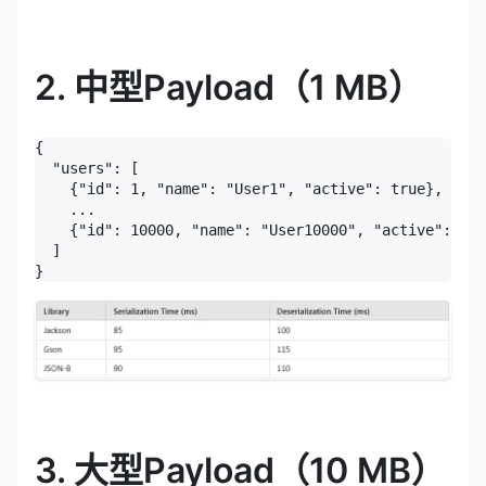
2. 中型Payload（1 MB）
{

  "users": [

    {"id": 1, "name": "User1", "active": true},

    ...

    {"id": 10000, "name": "User10000", "active": fal
  ]

}
3. 大型Payload（10 MB）