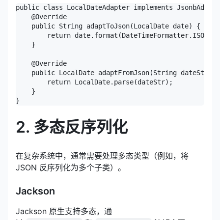
public class LocalDateAdapter implements JsonbAdapte
    @Override

    public String adaptToJson(LocalDate date) {

        return date.format(DateTimeFormatter.ISO_DAT
    }

    @Override

    public LocalDate adaptFromJson(String dateStr) {

        return LocalDate.parse(dateStr);

    }

}
2. 多态反序列化
在复杂系统中，通常需要处理多态类型（例如，将
JSON 反序列化为多个子类）。
Jackson
Jackson 原生支持多态，通