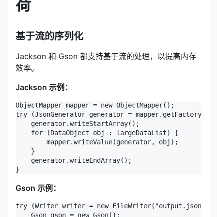
荷
基于流的序列化
Jackson 和 Gson 都支持基于流的处理，以提高内存
效率。
Jackson 示例：
ObjectMapper mapper = new ObjectMapper();

try (JsonGenerator generator = mapper.getFactory().c
    generator.writeStartArray();

    for (DataObject obj : largeDataList) {

        mapper.writeValue(generator, obj);

    }

    generator.writeEndArray();

}
Gson 示例：
try (Writer writer = new FileWriter("output.json")) 
    Gson gson = new Gson();
