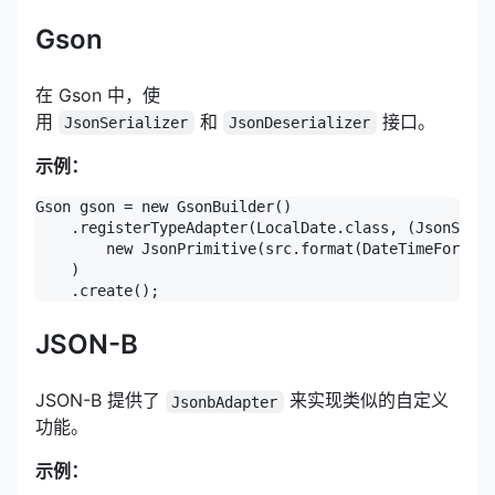
Gson
在 Gson 中，使
用
和
接口。
JsonSerializer
JsonDeserializer
示例：
Gson gson = new GsonBuilder()

    .registerTypeAdapter(LocalDate.class, (JsonSeria
        new JsonPrimitive(src.format(DateTimeFormatt
    )

    .create();
JSON-B
JSON-B 提供了
来实现类似的自定义
JsonbAdapter
功能。
示例：