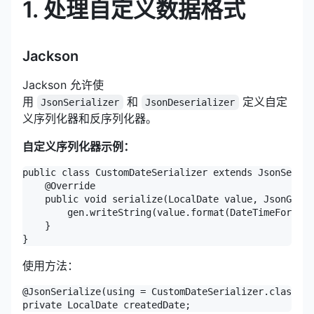
1. 处理自定义数据格式
Jackson
Jackson 允许使
用
和
定义自定
JsonSerializer
JsonDeserializer
义序列化器和反序列化器。
自定义序列化器示例：
public class CustomDateSerializer extends JsonSerial
    @Override

    public void serialize(LocalDate value, JsonGener
        gen.writeString(value.format(DateTimeFormatt
    }

}
使用方法：
@JsonSerialize(using = CustomDateSerializer.class)

private LocalDate createdDate;