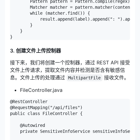
        Pattern pattern = Pattern.compile(regex);

        Matcher matcher = pattern.matcher(content);

        while (matcher.find()) {

            result.append(label).append(": ").append
        }

    }

}
3. 创建文件上传控制器
接下来，我们将创建一个控制器，通过 REST API 接受
文件上传请求，提取文件内容并检测是否含有敏感信
息。文件上传的处理通过
接收文件。
MultipartFile
FileController.java
@RestController

@RequestMapping("/api/files")

public class FileController {

    @Autowired

    private SensitiveInfoService sensitiveInfoServic