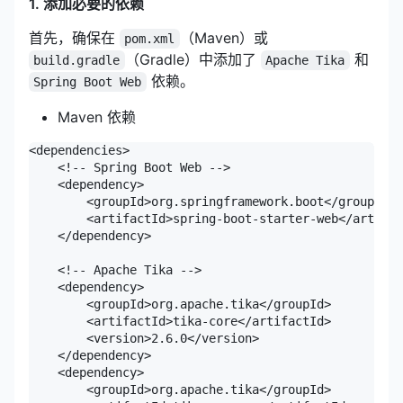
1. 添加必要的依赖
首先，确保在
（Maven）或
pom.xml
（Gradle）中添加了
和
build.gradle
Apache Tika
依赖。
Spring Boot Web
Maven 依赖
<dependencies>

    <!-- Spring Boot Web -->

    <dependency>

        <groupId>org.springframework.boot</groupId>

        <artifactId>spring-boot-starter-web</artifac
    </dependency>

    <!-- Apache Tika -->

    <dependency>

        <groupId>org.apache.tika</groupId>

        <artifactId>tika-core</artifactId>

        <version>2.6.0</version>

    </dependency>

    <dependency>

        <groupId>org.apache.tika</groupId>
