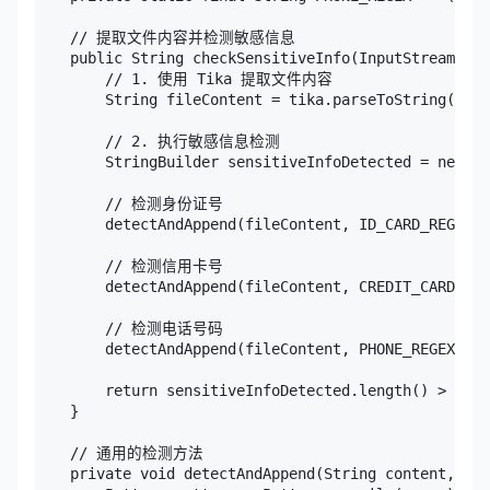
    // 提取文件内容并检测敏感信息

    public String checkSensitiveInfo(InputStream fil
        // 1. 使用 Tika 提取文件内容

        String fileContent = tika.parseToString(file
        // 2. 执行敏感信息检测

        StringBuilder sensitiveInfoDetected = new St
        // 检测身份证号

        detectAndAppend(fileContent, ID_CARD_REGEX
        // 检测信用卡号

        detectAndAppend(fileContent, CREDIT_CARD_R
        // 检测电话号码

        detectAndAppend(fileContent, PHONE_REGEX, 
        return sensitiveInfoDetected.length() > 0
    }

    // 通用的检测方法

    private void detectAndAppend(String content, Str