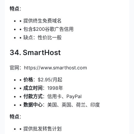
特点
：
• 提供终生免费域名
• 包含$200谷歌广告信用
• 缺点：性价比一般
34. SmartHost
官网：https://www.smarthost.com
•
价格
：$2.95/月起
•
成立时间
：1998年
•
付款方式
：信用卡、PayPal
•
数据中心
：美国、英国、荷兰、印度
特点
：
• 提供批发转售计划