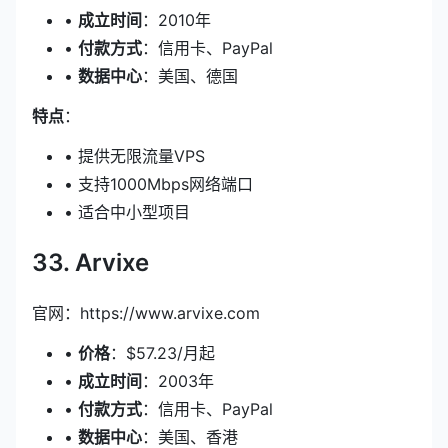
•
成立时间
：2010年
•
付款方式
：信用卡、PayPal
•
数据中心
：美国、德国
特点
：
• 提供无限流量VPS
• 支持1000Mbps网络端口
• 适合中小型项目
33. Arvixe
官网：https://www.arvixe.com
•
价格
：$57.23/月起
•
成立时间
：2003年
•
付款方式
：信用卡、PayPal
•
数据中心
：美国、香港