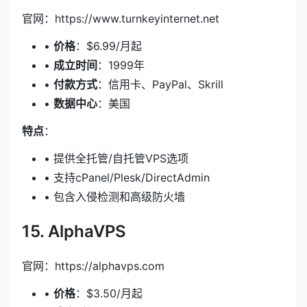
官网：https://www.turnkeyinternet.net
•
价格
：$6.99/月起
•
成立时间
：1999年
•
付款方式
：信用卡、PayPal、Skrill
•
数据中心
：美国
特点
：
• 提供全托管/自托管VPS选项
• 支持cPanel/Plesk/DirectAdmin
• 包含入侵检测和高级防火墙
15. AlphaVPS
官网：https://alphavps.com
•
价格
：$3.50/月起