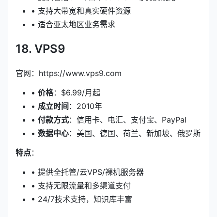
• 支持大带宽和真实硬件资源
• 适合亚太地区业务需求
18. VPS9
官网：https://www.vps9.com
•
价格
：$6.99/月起
•
成立时间
：2010年
•
付款方式
：信用卡、电汇、支付宝、PayPal
•
数据中心
：美国、德国、荷兰、新加坡、俄罗斯
特点
：
• 提供全托管/云VPS/裸机服务器
• 支持无限流量和多渠道支付
• 24/7技术支持，知识库丰富