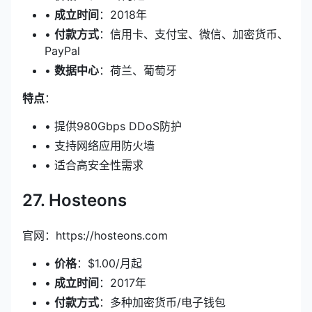
•
成立时间
：2018年
•
付款方式
：信用卡、支付宝、微信、加密货币、
PayPal
•
数据中心
：荷兰、葡萄牙
特点
：
• 提供980Gbps DDoS防护
• 支持网络应用防火墙
• 适合高安全性需求
27. Hosteons
官网：https://hosteons.com
•
价格
：$1.00/月起
•
成立时间
：2017年
•
付款方式
：多种加密货币/电子钱包