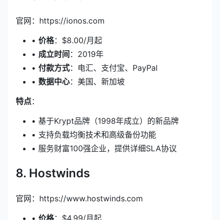
官网：https://ionos.com
•
价格
：$8.00/月起
•
成立时间
：2019年
•
付款方式
：电汇、支付宝、PayPal
•
数据中心
：美国、新加坡
特点
：
• 基于Krypt品牌（1998年成立）的新品牌
• 支持负载均衡技术和高级备份功能
• 服务财富100强企业，提供详细SLA协议
8. Hostwinds
官网：https://www.hostwinds.com
•
价格
：$4.99/月起