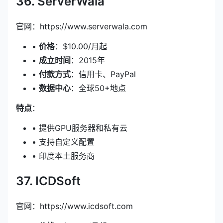
36. ServerWala
官网：https://www.serverwala.com
•
价格
：$10.00/月起
•
成立时间
：2015年
•
付款方式
：信用卡、PayPal
•
数据中心
：全球50+地点
特点
：
• 提供GPU服务器和私有云
• 支持自定义配置
• 印度本土服务商
37. ICDSoft
官网：https://www.icdsoft.com