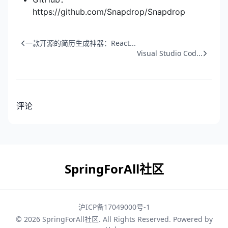
https://github.com/Snapdrop/Snapdrop
一款开源的简历生成神器：React...
Visual Studio Cod...
评论
SpringForAll社区
沪ICP备17049000号-1
© 2026
SpringForAll社区
. All Rights Reserved. Powered by