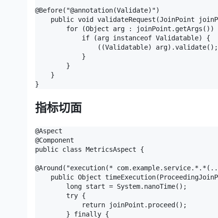
@Before("@annotation(Validate)")

    public void validateRequest(JoinPoint joinP
        for (Object arg : joinPoint.getArgs()) 
            if (arg instanceof Validatable) {

                ((Validatable) arg).valida
            }

        }

    }

}
指标切面
@Aspect

@Component

public class MetricsAspect {

@Around("execution(* com.example.service.*.*(..
    public Object timeExecution(ProceedingJoinP
        long start = System.nanoTime();

        try {

            return joinPoint.proceed();

        } finally {
