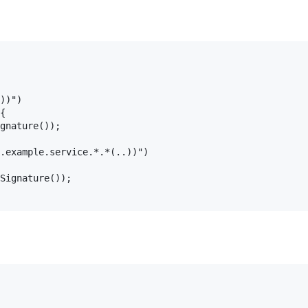
))")

{

gnature());

.example.service.*.*(..))")

Signature());
