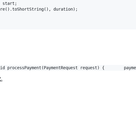
 start;

re().toShortString(), duration);

id
processPayment
(PaymentRequest request)
 {
        payme
试
。