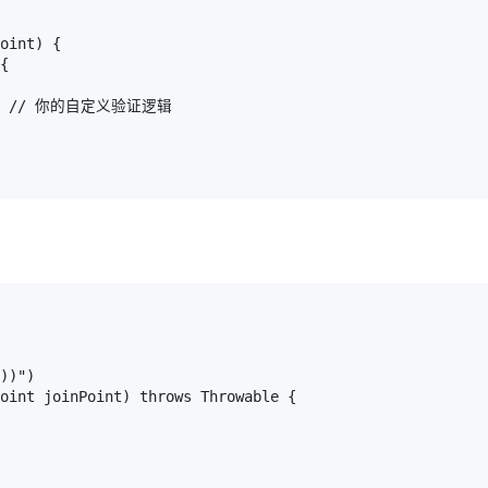
oint) {

{

te(); // 你的自定义验证逻辑

))")

oint joinPoint) throws Throwable {
