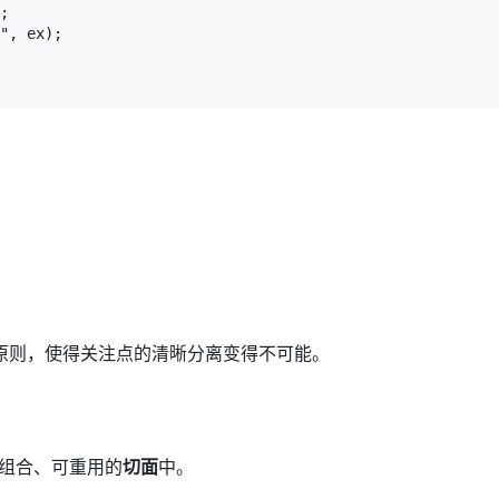
;

", ex);

原则，使得关注点的清晰分离变得不可能。
可组合、可重用的
切面
中。