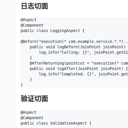
日志切面
@Aspect

@Component

public class LoggingAspect {

@Before("execution(* com.example.service.*.*(..
    public void logBefore(JoinPoint joinPoint) 
        log.info("Calling: {}", joinPoint.getSi
    }

    @AfterReturning(pointcut = "execution(* com
    public void logAfter(JoinPoint joinPoint) {

        log.info("Completed: {}", joinPoint.get
    }

}
验证切面
@Aspect

@Component

public class ValidationAspect {
