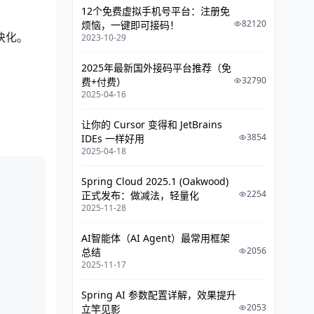
对AOP的常见反对意见
12个免费虚拟手机号平台：注册免
82120
烦恼，一键即可接码！
“它难以调试。”
块化。
2023-10-29
“它太魔幻了。”
2025年最新国外接码平台推荐（免
什么时候不该使用AOP
32790
费+付费）
2025-04-16
最后的思考
让你的 Cursor 变得和 JetBrains
3854
IDEs 一样好用
2025-04-18
Spring Cloud 2025.1 (Oakwood)
2254
正式发布：做减法，轻量化
2025-11-28
AI智能体（AI Agent）最常用框架
2056
总结
2025-11-17
Spring AI 参数配置详解，效果提升
2053
立竿见影