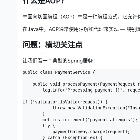
什么是AOP？
**面向切面编程（AOP）**是一种编程范式，它
在Java中，AOP通常使用注解和代理来实现 — 特别是通过S
问题：横切关注点
让我们看一个典型的Spring服务：
public class PaymentService {

    public void processPayment(PaymentRequest r
        log.info("Processing payment {}", reque
if (!validator.isValid(request)) {

            throw new ValidationException("Inva
        }

        metrics.increment("payment.attempts");

        try {

            paymentGateway.charge(request);

        } catch (Exception ex) {
